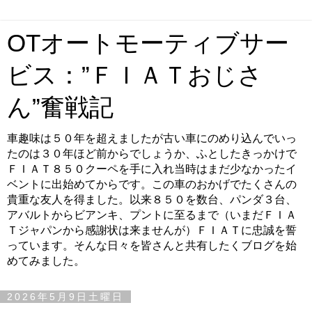
OTオートモーティブサー
ビス：”ＦＩＡＴおじさ
ん”奮戦記
車趣味は５０年を超えましたが古い車にのめり込んでいっ
たのは３０年ほど前からでしょうか、ふとしたきっかけで
ＦＩＡＴ８５０クーペを手に入れ当時はまだ少なかったイ
ベントに出始めてからです。この車のおかげでたくさんの
貴重な友人を得ました。以来８５０を数台、パンダ３台、
アバルトからビアンキ、プントに至るまで（いまだＦＩＡ
Ｔジャパンから感謝状は来ませんが）ＦＩＡＴに忠誠を誓
っています。そんな日々を皆さんと共有したくブログを始
めてみました。
2026年5月9日土曜日