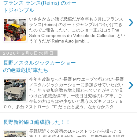
フランス ランス(Reims) のオー
トジャンブル
›
いささか古い話で恐縮だが今年も３月にフランス
ランス(Reims) のオートジャンブルに出かけてき
たのでご報告したい。このショー正式には The
Salon Champenois du Vehicule de Collection とい
うそうだが Reims Auto jumbl...
2026年5月6日水曜日
長野ノスタルジックカーショー
の”絶滅危惧”車たち
›
今年も改装なった長野 Mウエーブで行われた長野
ノスタルジックカーショーに参加させていただい
た。年々参加台数も増え賑わっていたがそこで見
つけた”絶滅危惧”車、一枚目は究極のレア車、ご
存知の方はもはや少ないと思うスズキフロンテ８
００、多分２ストローク FF だったと思う。なかなかスタ...
長野新幹線３編成揃った！！
長野駅近くの常宿の10Fレストランから撮った１
枚！！ 朝６時４５分頃、一瞬、長野新幹線３編成