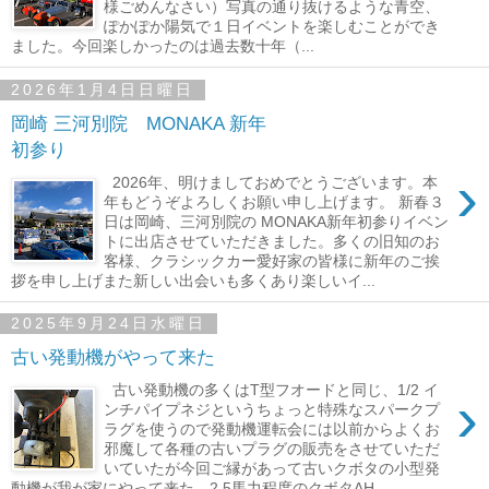
様ごめんなさい）写真の通り抜けるような青空、
ぽかぽか陽気で１日イベントを楽しむことができ
ました。今回楽しかったのは過去数十年（...
2026年1月4日日曜日
岡崎 三河別院 MONAKA 新年
初参り
›
2026年、明けましておめでとうございます。本
年もどうぞよろしくお願い申し上げます。 新春３
日は岡崎、三河別院の MONAKA新年初参りイベン
トに出店させていただきました。多くの旧知のお
客様、クラシックカー愛好家の皆様に新年のご挨
拶を申し上げまた新しい出会いも多くあり楽しいイ...
2025年9月24日水曜日
古い発動機がやって来た
古い発動機の多くはT型フオードと同じ、1/2 イ
›
ンチパイプネジというちょっと特殊なスパークプ
ラグを使うので発動機運転会には以前からよくお
邪魔して各種の古いプラグの販売をさせていただ
いていたが今回ご縁があって古いクボタの小型発
動機が我が家にやって来た。2.5馬力程度のクボタAH...