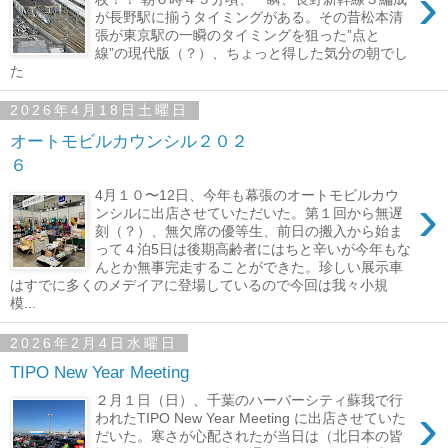
›
が長野駅に揃うタイミングがある。その昔松本清
張が東京駅の一瞬のタイミングを狙った”点と
線”の現代版（？）、ちょっと得した気分の朝でし
た
2026年4月18日土曜日
オートモビルカウンシル２０２
６
›
4月１０〜12日、今年も幕張のオートモビルカウ
ンシルに出店させていただいた。第１回から無遅
刻（？）、無欠席の優等生、前日の搬入から始ま
って４泊5日は後期高齢者にはちと辛いが今年もな
んとか無事完走することができた。珍しい展示車
はすでに多くのメデイアに登場しているので今回は我々小規
模...
2026年2月4日水曜日
TIPO New Year Meeting
２月１日（日）、千葉のハーバーシティ蘇我で行
›
われたTIPO New Year Meeting に出店させていた
だいた。寒さが心配されたが当日は（北日本の皆