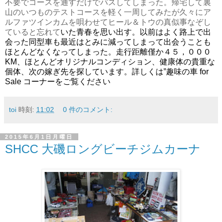
不要でコースを通すだけでパスしてしまった。帰宅して裏
山のいつものテストコースを軽く一周してみたが久々にア
ルファツインカムを唄わせてヒール＆トウの真似事なぞし
ていると忘れて
いた青春を思い出す。以前はよく路上で出
会った同型車も最近はとみに減ってしまって出会うことも
ほとんどなくなってしまった。走行距離僅か４５，０００
KM、ほとんどオリジナルコンディション、健康体の貴重な
個体、次の嫁ぎ先を探しています。詳しくは”趣味の車 for
Sale コーナーをご覧ください
toi
時刻:
11:02
0 件のコメント:
2015年6月1日月曜日
SHCC 大磯ロングビーチジムカーナ