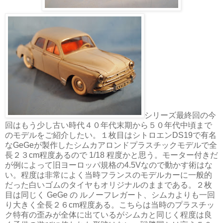
シリーズ最終回の今
回はもう少し古い時代４０年代末期から５０年代中頃まで
のモデルをご紹介したい。１枚目はシトロエンDS19で有名
なGeGeが製作したシムカアロンドプラスチックモデルで全
長２３cm程度あるので 1/18 程度かと思う。モーター付きだ
が例によって旧ヨーロッパ規格の4.5Vなので動かす術はな
い。程度は非常によく当時フランスのモデルカーに一般的
だった白いゴムのタイヤもオリジナルのままである。２枚
目は同じく GeGe の ルノーフレガート、シムカよりも一回
り大きく全長２６cm程度ある。こちらは当時のプラスチッ
ク特有の歪みが全体に出ているがシムカと同じく程度は良