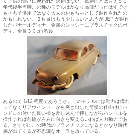
く子供の遊びに使われた形跡はない。戦勝国とは言え５０
年代後半当時この種のモデルはかなり高価だったはずでそ
もそも子供用ではなく大人のおもちゃとして製作されたの
かもしれない。３枚目はもう少し古いと思うが JEP が製作
したパナールディナ、金属のシャシーにプラスチックのボ
ディ、全長３０cm 程度
あるので 1/12 程度であろうか。このモデルには動力は備わ
ってなくリアウインドーから突き出した筒状の仕掛けにハ
ンドルの付いた長い棒を差し込んで押しながらハンドルを
操作すれば前輪が左右に向きを変えるいわば人力動力であ
る。さすがにこの時代のプラスチックになるとかなり時代
感が出てくるが不思議なオーラを放っている。