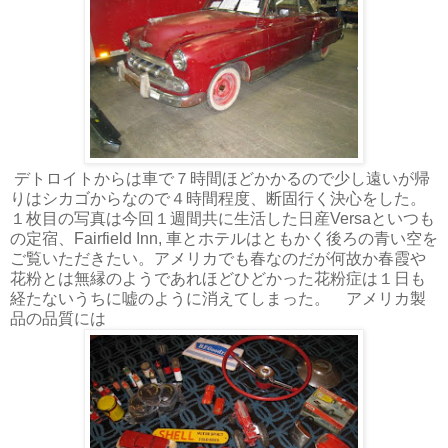
デトロイトからは車で７時間ほどかかるので少し遠いが帰
りはシカゴからなので４時間程度、断固行く決心をした。
１枚目の写真は今回１週間共に生活した日産Versaといつも
の定宿、Fairfield Inn, 車とホテルはともかく後ろの青い空を
ご覧いただきたい。アメリカでも春なのだが何故か春霞や
花粉とは無縁のようであれほどひどかった花粉症は１日も
経たないうちに嘘のように消えてしまった。 アメリカ製
品の品質には