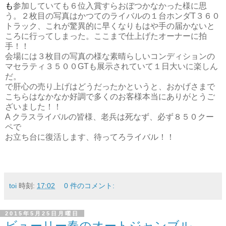
も
参加していても６位入賞すらおぼつかなかった様に思
う。２枚目の写真はかつてのライバルの１台ホンダT３６０
トラック、これが驚異的に早くなりもはや手の届かないと
ころに行ってしまった。ここまで仕上げたオーナーに拍
手！！
会場には３枚目の写真の様な素晴らしいコンディションの
マセラティ３５００GTも展示されていて１日大いに楽しん
だ。
で肝心の売り上げはどうだったかというと、おかげさまで
こちらはなかなか好調で多くのお客様本当にありがとうご
ざいました！！
A クラスライバルの皆様、老兵は死なず、必ず８５０クー
ペで
お立ち台に復活します、待ってろライバル！！
toi
時刻:
17:02
0 件のコメント:
2015年5月25日月曜日
ビューリー春のオートジャンブル