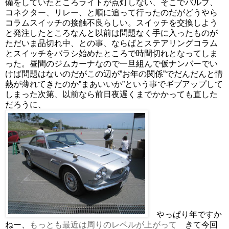
備をしていたところライトが点灯しない、そこでバルブ、
コネクター、リレー、と順に追って行ったのだがどうやら
コラムスイッチの接触不良らしい。スイッチを交換しよう
と発注したところなんと以前は問題なく手に入ったものが
ただいま品切れ中、との事、ならばとステアリングコラム
とスイッチをバラシ始めたところで時間切れとなってしま
った。昼間のジムカーナなので一旦組んで仮ナンバーでい
けば問題はないのだがこの辺が”お年の関係”でだんだんと情
熱が薄れてきたのか”まあいいか”という事でギブアップして
しまった次第、以前なら前日夜遅くまでかかっても直した
だろうに、
やっぱり年ですか
ねー、
もっとも最近は周りのレベルが上がって
きて今回