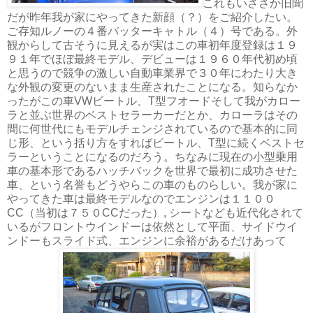
これもいささか旧聞
だが昨年我が家にやってきた新顔（？）をご紹介したい。
ご存知ルノーの４番バッターキャトル（４）号である。外
観からして古そうに見えるが実はこの車初年度登録は１９
９１年でほぼ最終モデル、デビューは１９６０年代初め頃
と思うので競争の激しい自動車業界で３０年にわたり大き
な外観の変更のないまま生産されたことになる。知らなか
ったがこの車VWビートル、T型フオードそして我がカロー
ラと並ぶ世界のベストセラーカーだとか、カローラはその
間に何世代にもモデルチェンジされているので基本的に同
じ形、という括り方をすればビートル、T型に続くベストセ
ラーということになるのだろう。ちなみに現在の小型乗用
車の基本形であるハッチバックを世界で最初に成功させた
車、という名誉もどうやらこの車のものらしい。我が家に
やってきた車は最終モデルなのでエンジンは１１００
CC（当初は７５０CCだった）, シートなども近代化されて
いるがフロントウインドーは依然として平面、サイドウイ
ンドーもスライド式、エンジンに余裕があるだけあって