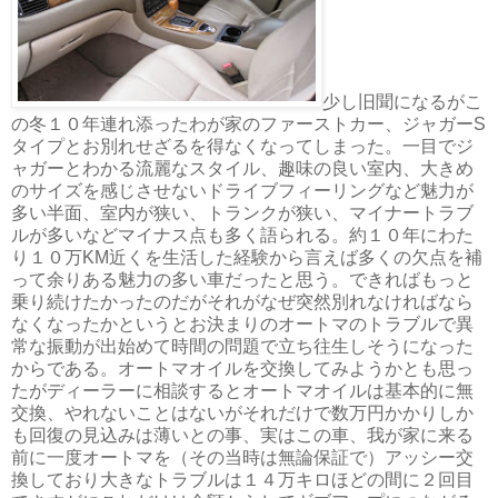
少し旧聞になるがこ
の冬１０年連れ添ったわが家のファーストカー、ジャガーS
タイプとお別れせざるを得なくなってしまった。一目でジ
ャガーとわかる流麗なスタイル、趣味の良い室内、大きめ
のサイズを感じさせないドライブフィーリングなど魅力が
多い半面、室内が狭い、トランクが狭い、マイナートラブ
ルが多いなどマイナス点も多く語られる。約１０年にわた
り１０万KM近くを生活した経験から言えば多くの欠点を補
って余りある魅力の多い車だったと思う。できればもっと
乗り続けたかったのだがそれがなぜ突然別れなければなら
なくなったかというとお決まりのオートマのトラブルで異
常な振動が出始めて時間の問題で立ち往生しそうになった
からである。オートマオイルを交換してみようかとも思っ
たがディーラーに相談するとオートマオイルは基本的に無
交換、やれないことはないがそれだけで数万円かかりしか
も回復の見込みは薄いとの事、実はこの車、我が家に来る
前に一度オートマを（その当時は無論保証で）アッシー交
換しており大きなトラブルは１４万キロほどの間に２回目