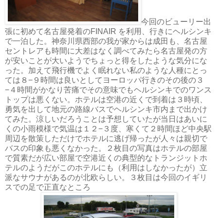
今回のビューリー出
張に初めて名古屋発着のFINAIR を利用、行きにヘルシンキ
で一泊した。神奈川県西部の我が家からは成田も、名古屋
セントレアも時間に大差はなく調べてみたら名古屋発の方
が安いことが大いようでちょっと得をしたような気分にな
った。加えて飛行機でよく眠れない私のような人種にとっ
ては８−９時間は良いとしてヨーロッパ行きのその後の３
−４時間がかなり苦痛でその意味でもヘルシンキでのワンス
トップは悪くない。ホテルは空港の近くで到着は３時頃、
勇気を出して地元の路線バスでヘルシンキ市内まで出かけ
てみた。涼しいだろうことは予想していたが当日はあいに
くの小雨模様で気温は１２−３度、寒くて２時間ほど中央駅
周辺を散策しただけでホテルに逃げ帰ったが人々は親切で
バスの印象も悪くなかった。２枚目の写真はホテルの部屋
で質素だが広い部屋で空港近くの典型的なトランジットホ
テルのようだがこのホテルにも（利用はしなかったが）立
派なサウナがあるのが北欧らしい。３枚目は今回のイギリ
スでの足で正直なところ