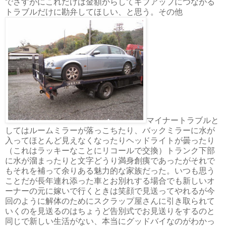
でさすがにこれだけは金額からしてギブアップにつながる
トラブルだけに勘弁してほしい、と思う。その他
マイナートラブルと
してはルームミラーが落っこちたり、バックミラーに水が
入ってほとんど見えなくなったりヘッドライトが曇ったり
（これはラッキーなことにリコールで交換）トランク下部
に水が溜まったりと文字どうり満身創痍であったがそれで
もそれを補って余りある魅力的な家族だった。いつも思う
ことだが長年連れ添った車とお別れする場合でも新しいオ
ーナーの元に嫁いで行くときは笑顔で見送ってやれるが今
回のように解体のためにスクラップ屋さんに引き取られて
いくのを見送るのはちょうど告別式でお見送りをするのと
同じで新しい生活がない、本当にグッドバイなのがわかっ