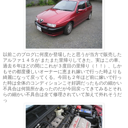
以前このブログに何度か登場したと思うが当方で販売した
アルファ１４５が またまた里帰りしてきた。実はこの車、
過去６年ほどの間にこれが３度目の里帰り（！！）、しか
もその都度優しいオーナーに恵まれ嫁いで行った時よりも
綺麗になって戻ってくる。今回も２年ほど前に嫁いで行っ
た時は全体のコンディションこそ好調だったものの細かい
不具合は何箇所かあったのだが今回戻ってきてみるとそれ
らの細かい不具合は全て修理されていて加えて外れそうだ
っ