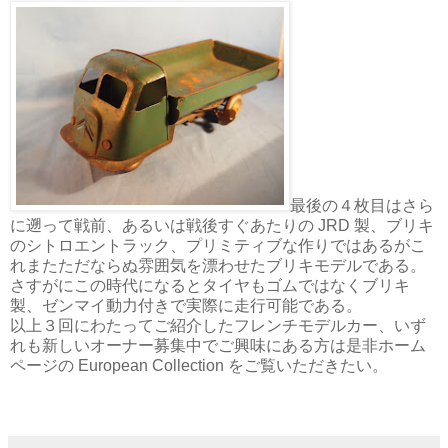
最後の４枚目はさら
に遡って戦前、あるいは戦後すぐあたりの JRD 製、ブリキ
のシトロエントラック、プリミティブな作りではあるがこ
れまたただならぬ雰囲気を漂わせたブリキモデルである。
さすがにこの時代になるとタイヤもゴムではなくブリキ
製、ゼンマイ動力付きで実際に走行可能である。
以上３回にわたってご紹介したフレンチモデルカー、いず
れも新しいオーナー募集中でご興味にある方は是非ホーム
ページの European Collection をご覧いただきたい。