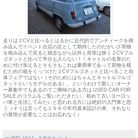
走りは２CVと比べるとはるかに近代的でアンティークを積
み込んでイベント出店の足として期待したのだがいざ荷物
を積み込んで見ると残念ながら以外と荷室は狭く２CVフル
ゴネットと比べて半分も入らない！！キャトルの名誉のた
めに付け加えるとそもそもこれは乗用車であって荷物を積
むための箱をくっつけた２CVフルゴネットと比べること自
体フェアではない（そのためにはちゃんとキャトルフルゴ
ネットというモデルがある）。というわけで新しいオーナ
ー募集中でもあるのでご興味のある方は USED CAR FOR
SALE のコラムをご覧いただきたい。初めて古いヨーロッ
パ車と生活してみたいと思われる方には絶好の入門車と思
う（そうは言っても１９６０年代基本設計の車、それなり
の覚悟が必要なことはお忘れなく）