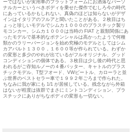
ーではないが実用車のプラットフォームにお洒落なパーソ
ナルカーというべきボディを乗せた傑作でむしろ今の時代
にあっているかもしれない。真偽のほどは知らないがデザ
インはイタリアのフルアと聞いたことがある。２枚目はち
ょっと珍しいモデルでシムカ１０００のプラスチック製リ
モコンカー。シムカ１０００は当時の FIAT と親類関係にあ
ったモデルで基本的なポテンシャルは高かったようで何種
類かのラリーバージョンを始め究極のモデルとしてはシム
カアバルト１３００，１６００等が作られている。わずか
の変形と多少のやれが出ているがフルオリジナル、グッド
コンディションの個体である。３枚目は少し後の時代と思
われるがご存知ルノーの４番バッター、キャトルのプラス
チックモデル、T型フオード、VWビートル、カローラと並
ぶ世界のベストセラー車で１９９２年ごろまで作られた。
ちなみに我が家にも 1/1 が居候している。残念ながら外箱
はないが程度は抜群でまさにミントコンディション、プラ
スチックにありがちなボディの変形も一切ない。