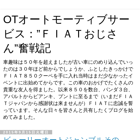
OTオートモーティブサー
ビス：”ＦＩＡＴおじさ
ん”奮戦記
車趣味は５０年を超えましたが古い車にのめり込んでいっ
たのは３０年ほど前からでしょうか、ふとしたきっかけで
ＦＩＡＴ８５０クーペを手に入れ当時はまだ少なかったイ
ベントに出始めてからです。この車のおかげでたくさんの
貴重な友人を得ました。以来８５０を数台、パンダ３台、
アバルトからビアンキ、プントに至るまで（いまだＦＩＡ
Ｔジャパンから感謝状は来ませんが）ＦＩＡＴに忠誠を誓
っています。そんな日々を皆さんと共有したくブログを始
めてみました。
2015年9月15日火曜日
ビューリーオートジャンブルその