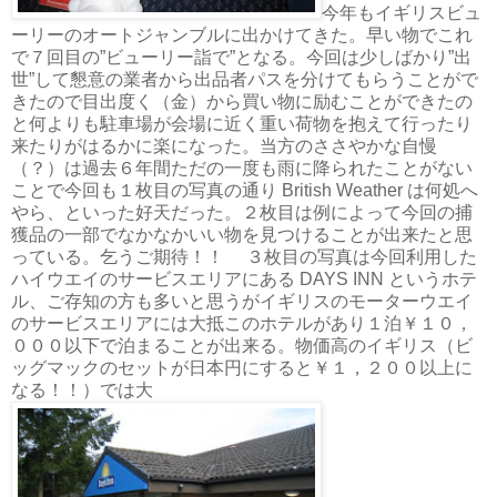
今年もイギリスビュ
ーリーのオートジャンブルに出かけてきた。早い物でこれ
で７回目の”ビューリー詣で”となる。今回は少しばかり”出
世”して懇意の業者から出品者パスを分けてもらうことがで
きたので目出度く（金）から買い物に励むことができたの
と何よりも駐車場が会場に近く重い荷物を抱えて行ったり
来たりがはるかに楽になった。当方のささやかな自慢
（？）は過去６年間ただの一度も雨に降られたことがない
ことで今回も１枚目の写真の通り British Weather は何処へ
やら、といった好天だった。２枚目は例によって今回の捕
獲品の一部でなかなかいい物を見つけることが出来たと思
っている。乞うご期待！！ ３枚目の写真は今回利用した
ハイウエイのサービスエリアにある DAYS INN というホテ
ル、ご存知の方も多いと思うがイギリスのモーターウエイ
のサービスエリアには大抵このホテルがあり１泊￥１０，
０００以下で泊まることが出来る。物価高のイギリス（ビ
ッグマックのセットが日本円にすると￥１，２００以上に
なる！！）では大