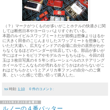
（？）マークがつくものが多いがことホテルの快適さに関
しては断然日本やヨーロッパよりすぐれている。
本題のルイビルスワップミートだが規模は想像よりはるか
に大きく田舎のこじんまりしたスワップミートを想像して
いただ大違い、広大なインドアの会場に自分の居所がわか
らなくなるほどのベンダーが出店している。部品が多いが
中にはオートモビリアやモデルカーもちらほら、今回の目
玉は３枚目写真の６５年シボレーシェベルのステアリング
ホイールでこんなものが売れるかどうかはわからないがこ
れはどちらかというとアメリカ車ファンの自分へのご褒
美、といった感じで思い切って購入した。
toi
時刻:
1:10
0 件のコメント:
2015年2月20日金曜日
ルノーの４番バッター