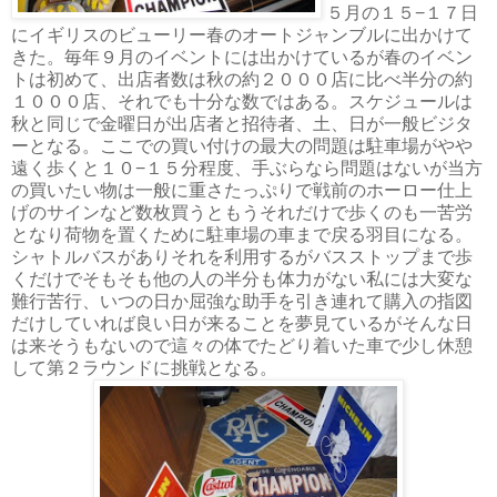
５月の１５−１７日
にイギリスのビューリー春のオートジャンブルに出かけて
きた。毎年９月のイベントには出かけているが春のイベン
トは初めて、出店者数は秋の約２０００店に比べ半分の約
１０００店、それでも十分な数ではある。スケジュールは
秋と同じで金曜日が出店者と招待者、土、日が一般ビジタ
ーとなる。ここでの買い付けの最大の問題は駐車場がやや
遠く歩くと１０−１５分程度、手ぶらなら問題はないが当方
の買いたい物は一般に重さたっぷりで戦前のホーロー仕上
げのサインなど数枚買うともうそれだけで歩くのも一苦労
となり荷物を置くために駐車場の車まで戻る羽目になる。
シャトルバスがありそれを利用するがバスストップまで歩
くだけでそもそも他の人の半分も体力がない私には大変な
難行苦行、いつの日か屈強な助手を引き連れて購入の指図
だけしていれば良い日が来ることを夢見ているがそんな日
は来そうもないので這々の体でたどり着いた車で少し休憩
して第２ラウンドに挑戦となる。