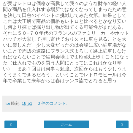
が実はレトロは価格が高騰して我々のような財布の軽い人
間が商品を仕入れする場所ではなくなってしまったため意
を決して田舎のイベントに挑戦してみた次第。結果として
これは大正解で商品の価格もレトロと比べるとかなり安い
し何より探せば掘り出し物が出てくる可能性がまだある。
それに５０−７０年代のフランスのファミリーカーやホット
ハッチが大挙して押し寄せており久々に車を見ることを大
いに楽しんだ。少し大変だったのは会場に広い駐車場がな
いことで周辺の道路にフランス式よろしく路上駐車しなけ
ればならないことで結局会場まで１Km以上歩くことになっ
た（仕入れでものを買う人間にとってはこれはかなり辛
い）。まあ１回目は何事も勉強、次回からはもう少しうま
くうまくできるだろう。ということでレトロモビールは今
年で卒業して来年からは春はランス詣でとなると思う
toi
時刻:
18:51
0 件のコメント:
‹
›
ホーム