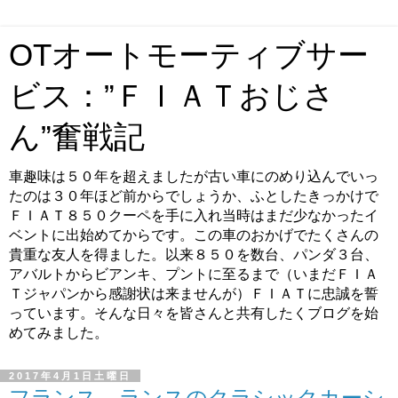
OTオートモーティブサー
ビス：”ＦＩＡＴおじさ
ん”奮戦記
車趣味は５０年を超えましたが古い車にのめり込んでいっ
たのは３０年ほど前からでしょうか、ふとしたきっかけで
ＦＩＡＴ８５０クーペを手に入れ当時はまだ少なかったイ
ベントに出始めてからです。この車のおかげでたくさんの
貴重な友人を得ました。以来８５０を数台、パンダ３台、
アバルトからビアンキ、プントに至るまで（いまだＦＩＡ
Ｔジャパンから感謝状は来ませんが）ＦＩＡＴに忠誠を誓
っています。そんな日々を皆さんと共有したくブログを始
めてみました。
2017年4月1日土曜日
フランス、ランスのクラシックカーシ