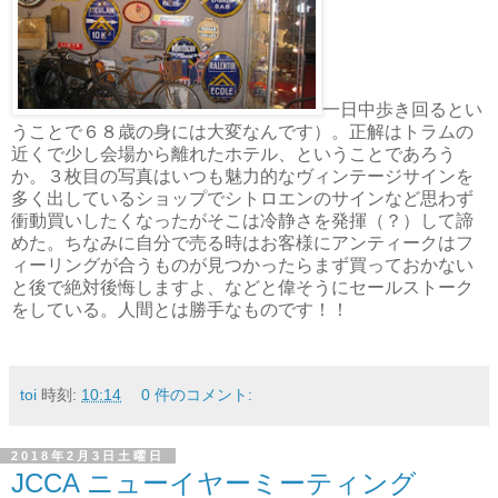
一日中歩き回るとい
うことで６８歳の身には大変なんです）。正解はトラムの
近くで少し会場から離れたホテル、ということであろう
か。３枚目の写真はいつも魅力的なヴィンテージサインを
多く出しているショップでシトロエンのサインなど思わず
衝動買いしたくなったがそこは冷静さを発揮（？）して諦
めた。ちなみに自分で売る時はお客様にアンティークはフ
ィーリングが合うものが見つかったらまず買っておかない
と後で絶対後悔しますよ、などと偉そうにセールストーク
をしている。人間とは勝手なものです！！
toi
時刻:
10:14
0 件のコメント:
2018年2月3日土曜日
JCCA ニューイヤーミーティング