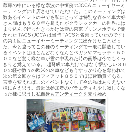
蔵庫の中にいる様な寒波の中恒例のJCCA ニューイヤーミ
ーティングに出店させていただいた。このミーティングは
数あるイベントの中でも私にとっては特別な存在で車大好
き人間はもう６０年を超えたがクラシックカーの世界には
まり込んで行ったきっかけは雪の東京プリンスホテルで開
かれた TACS (JCCA は当時 TACSと名乗っていたのです）
の第１回ニューイヤーミーティングに出かけたことだっ
た。今と違ってこの種のミーティングで一般に開放してい
るイベントはほとんどなくなんとペガソやマセラティ５０
００など驚く様な車が雪の中現れた時の衝撃は今でもくっ
きりと覚えている。 超弩級の車だけではなく懐かしい３６
０の軽や数々の欧米の名車などもうすっかり心を奪われて
次の第２回からはフィアット８５０でほぼ皆勤賞である。
言葉を変えればこのイベントなくして今の私はありえない
様にさえ思う。最近は参加者のバラエティも少し寂しくな
った様に思うし私自身もアンティークを売り始め