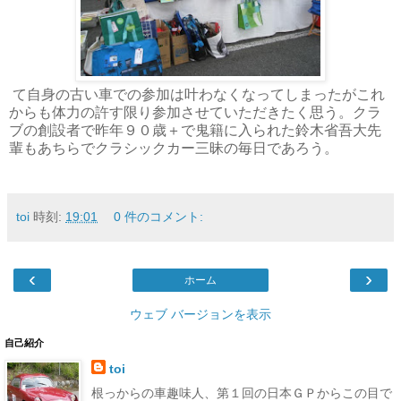
て自身の古い車での参加は叶わなくなってしまったがこれ
からも体力の許す限り参加させていただきたく思う。クラ
ブの創設者で昨年９０歳＋で鬼籍に入られた鈴木省吾大先
輩もあちらでクラシックカー三昧の毎日であろう。
toi
時刻:
19:01
0 件のコメント:
‹
›
ホーム
ウェブ バージョンを表示
自己紹介
toi
根っからの車趣味人、第１回の日本ＧＰからこの目で