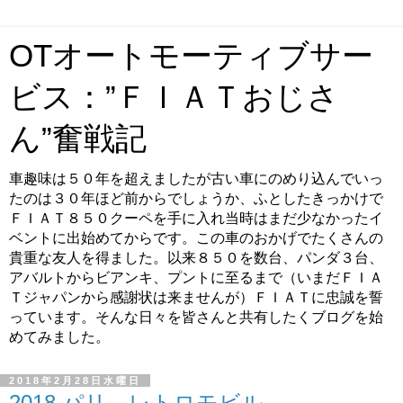
OTオートモーティブサー
ビス：”ＦＩＡＴおじさ
ん”奮戦記
車趣味は５０年を超えましたが古い車にのめり込んでいっ
たのは３０年ほど前からでしょうか、ふとしたきっかけで
ＦＩＡＴ８５０クーペを手に入れ当時はまだ少なかったイ
ベントに出始めてからです。この車のおかげでたくさんの
貴重な友人を得ました。以来８５０を数台、パンダ３台、
アバルトからビアンキ、プントに至るまで（いまだＦＩＡ
Ｔジャパンから感謝状は来ませんが）ＦＩＡＴに忠誠を誓
っています。そんな日々を皆さんと共有したくブログを始
めてみました。
2018年2月28日水曜日
2018 パリ レトロモビル