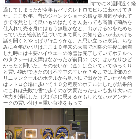
すでに３週間近く経
過してしまったが今年もパリのレトロモビルに出かけてき
た。ここ数年、昔のジャンクショーの様な雰囲気が薄れて
きて依然として良いものはたくさんあっても高価で商品を
仕入れて売る身にはもう無理かなと、出かけるのをためら
っていたが会期が近づいてきて周りの知り合いが出かける
話を聞くとやっぱり行こうかな、と思い立った次第。ちな
みに今年のパリはここ１０年来の大雪で木曜の午後に到着
した時には主要ハイウエーの除雪は完了していてホテルへ
のタクシーは支障はなかったが前日の（水）はかなりひど
かったと聞いた。そのせいか（金）は空いていてゆっくり
と買い物ができたのは不幸中の幸いか？今までは北部のク
リニャンクールのホテルから地下鉄で出かけていたが今年
はレトロ会場に歩いて１０分程度のホテルにしたが結果的
にこれは失敗で雪で歩くのが大変だったせいもあり大いに
体力を消耗した（大げさに思えるかもしれないがアンティ
ークの買い付け＝重い荷物をもって