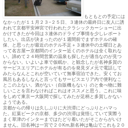
もともとの予定には
なかったが１１月２３−２５日、３連休の最終日に友人に誘
われて京都平安神宮で行われたクラシックカーショーに出
かけてきたが今回は３連休のドライブ事情を少しレポート
したい。出店が決まったのが１週間前でまずホテルの確
保、と思ったが最近のホテル不足＋３連休中の土曜日とあ
って名古屋ー京都間のインター近くのホテルは全く取れな
い。諦めて２４時間営業の温泉も探したが適当なのが見つ
からない。いよいよ車で仮眠か、と観念したが名神多賀の
サービスエリアにホテルが有るのを発見ダメ元で電話して
みたらなんとこれが空いていて無事宿泊できた。安くてお
風呂もあるしなんと言ってもサービスエリア内で便利なこ
とこの上ない。酒がない（自販機もない）のと食べ物に難
しいことを言わなければこれはオススメと思う。これに味
をしめて東京ー大阪間で探してみたが足柄と多賀しかない
ようである。
京都からの帰りは久しぶりに大渋滞にどっぷりとハマっ
た。紅葉ピークの京都、多少の渋滞は覚悟していて実際う
まく草津のインターまではたどり着いたがそこからがいけ
ません。旧名神は一宮で２０Km,新名神は亀山でこれも２０