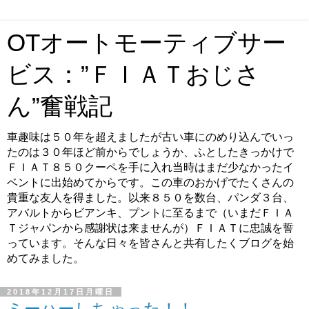
OTオートモーティブサー
ビス：”ＦＩＡＴおじさ
ん”奮戦記
車趣味は５０年を超えましたが古い車にのめり込んでいっ
たのは３０年ほど前からでしょうか、ふとしたきっかけで
ＦＩＡＴ８５０クーペを手に入れ当時はまだ少なかったイ
ベントに出始めてからです。この車のおかげでたくさんの
貴重な友人を得ました。以来８５０を数台、パンダ３台、
アバルトからビアンキ、プントに至るまで（いまだＦＩＡ
Ｔジャパンから感謝状は来ませんが）ＦＩＡＴに忠誠を誓
っています。そんな日々を皆さんと共有したくブログを始
めてみました。
2018年12月17日月曜日
ミーハーしちゃった！！