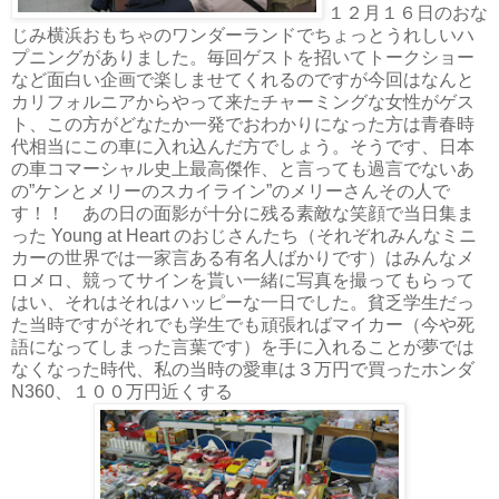
１２月１６日のおな
じみ横浜おもちゃのワンダーランドでちょっとうれしいハ
プニングがありました。毎回ゲストを招いてトークショー
など面白い企画で楽しませてくれるのですが今回はなんと
カリフォルニアからやって来たチャーミングな女性がゲス
ト、この方がどなたか一発でおわかりになった方は青春時
代相当にこの車に入れ込んだ方でしょう。そうです、日本
の車コマーシャル史上最高傑作、と言っても過言でないあ
の”ケンとメリーのスカイライン”のメリーさんその人で
す！！ あの日の面影が十分に残る素敵な笑顔で当日集ま
った Young at Heart のおじさんたち（それぞれみんなミニ
カーの世界では一家言ある有名人ばかりです）はみんなメ
ロメロ、競ってサインを貰い一緒に写真を撮ってもらって
はい、それはそれはハッピーな一日でした。貧乏学生だっ
た当時ですがそれでも学生でも頑張ればマイカー（今や死
語になってしまった言葉です）を手に入れることが夢では
なくなった時代、私の当時の愛車は３万円で買ったホンダ
N360、１００万円近くする