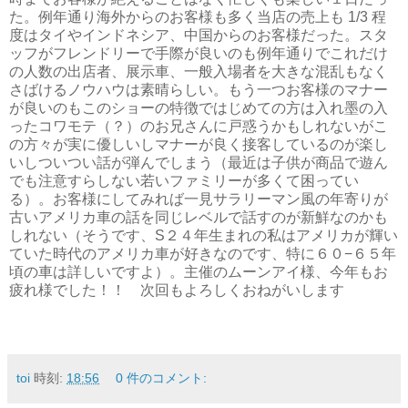
た。例年通り海外からのお客様も多く当店の売上も 1/3 程
度はタイやインドネシア、中国からのお客様だった。スタ
ッフがフレンドリーで手際が良いのも例年通りでこれだけ
の人数の出店者、展示車、一般入場者を大きな混乱もなく
さばけるノウハウは素晴らしい。もう一つお客様のマナー
が良いのもこのショーの特徴ではじめての方は入れ墨の入
ったコワモテ（？）のお兄さんに戸惑うかもしれないがこ
の方々が実に優しいしマナーが良く接客しているのが楽し
いしついつい話が弾んでしまう（最近は子供が商品で遊ん
でも注意すらしない若いファミリーが多くて困ってい
る）。お客様にしてみれば一見サラリーマン風の年寄りが
古いアメリカ車の話を同じレベルで話すのが新鮮なのかも
しれない（そうです、S２４年生まれの私はアメリカが輝い
ていた時代のアメリカ車が好きなのです、特に６０−６５年
頃の車は詳しいですよ）。主催のムーンアイ様、今年もお
疲れ様でした！！ 次回もよろしくおねがいします
toi
時刻:
18:56
0 件のコメント: