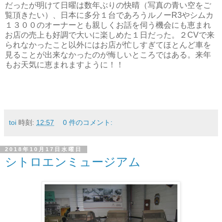
だったが明けて日曜は数年ぶりの快晴（写真の青い空をご
覧頂きたい）、日本に多分１台であろうルノーR3やシムカ
１３００のオーナーとも親しくお話を伺う機会にも恵まれ
お店の売上も好調で大いに楽しめた１日だった。２CVで来
られなかったこと以外にはお店が忙しすぎてほとんど車を
見ることが出来なかったのが悔しいところではある。来年
もお天気に恵まれますように！！
toi
時刻:
12:57
0 件のコメント:
2018年10月17日水曜日
シトロエンミュージアム