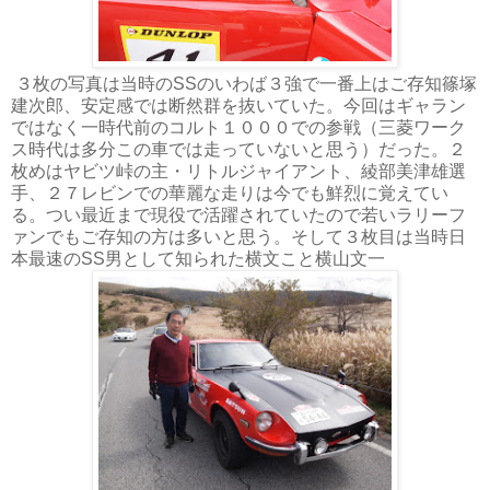
３枚の写真は当時のSSのいわば３強で一番上はご存知篠塚
建次郎、安定感では断然群を抜いていた。今回はギャラン
ではなく一時代前のコルト１０００での参戦（三菱ワーク
ス時代は多分この車では走っていないと思う）だった。２
枚めはヤビツ峠の主・リトルジャイアント、綾部美津雄選
手、２７レビンでの華麗な走りは今でも鮮烈に覚えてい
る。つい最近まで現役で活躍されていたので若いラリーフ
ァンでもご存知の方は多いと思う。そして３枚目は当時日
本最速のSS男として知られた横文こと横山文一