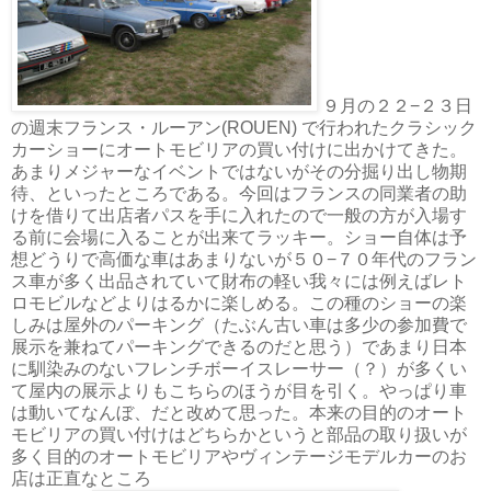
９月の２２−２３日
の週末フランス・ルーアン(ROUEN) で行われたクラシック
カーショーにオートモビリアの買い付けに出かけてきた。
あまりメジャーなイベントではないがその分掘り出し物期
待、といったところである。今回はフランスの同業者の助
けを借りて出店者パスを手に入れたので一般の方が入場す
る前に会場に入ることが出来てラッキー。ショー自体は予
想どうりで高価な車はあまりないが５０−７０年代のフラン
ス車が多く出品されていて財布の軽い我々には例えばレト
ロモビルなどよりはるかに楽しめる。この種のショーの楽
しみは屋外のパーキング（たぶん古い車は多少の参加費で
展示を兼ねてパーキングできるのだと思う）であまり日本
に馴染みのないフレンチボーイスレーサー（？）が多くい
て屋内の展示よりもこちらのほうが目を引く。やっぱり車
は動いてなんぼ、だと改めて思った。本来の目的のオート
モビリアの買い付けはどちらかというと部品の取り扱いが
多く目的のオートモビリアやヴィンテージモデルカーのお
店は正直なところ