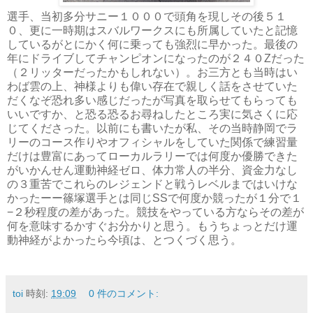
選手、当初多分サニー１０００で頭角を現しその後５１
０、更に一時期はスバルワークスにも所属していたと記憶
しているがとにかく何に乗っても強烈に早かった。最後の
年にドライブしてチャンピオンになったのが２４０Zだった
（２リッターだったかもしれない）。お三方とも当時はい
わば雲の上、神様よりも偉い存在で親しく話をさせていた
だくなぞ恐れ多い感じだったが写真を取らせてもらっても
いいですか、と恐る恐るお尋ねしたところ実に気さくに応
じてくださった。以前にも書いたが私、その当時静岡でラ
リーのコース作りやオフィシャルをしていた関係で練習量
だけは豊富にあってローカルラリーでは何度か優勝できた
がいかんせん運動神経ゼロ、体力常人の半分、資金力なし
の３重苦でこれらのレジェンドと戦うレベルまではいけな
かったーー篠塚選手とは同じSSで何度か競ったが１分で１
−２秒程度の差があった。競技をやっている方ならその差が
何を意味するかすぐお分かりと思う。もうちょっとだけ運
動神経がよかったら今頃は、とつくづく思う。
toi
時刻:
19:09
0 件のコメント: