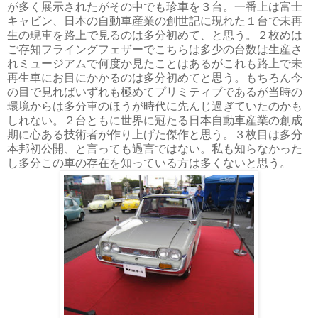
が多く展示されたがその中でも珍車を３台。一番上は富士
キャビン、日本の自動車産業の創世記に現れた１台で未再
生の現車を路上で見るのは多分初めて、と思う。２枚めは
ご存知フライングフェザーでこちらは多少の台数は生産さ
れミュージアムで何度か見たことはあるがこれも路上で未
再生車にお目にかかるのは多分初めてと思う。もちろん今
の目で見ればいずれも極めてプリミティブであるが当時の
環境からは多分車のほうが時代に先んじ過ぎていたのかも
しれない。２台ともに世界に冠たる日本自動車産業の創成
期に心ある技術者が作り上げた傑作と思う。３枚目は多分
本邦初公開、と言っても過言ではない。私も知らなかった
し多分この車の存在を知っている方は多くないと思う。