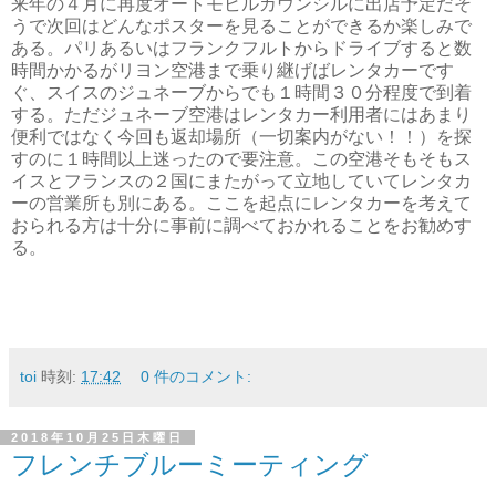
来年の４月に再度オートモビルカウンシルに出店予定だそ
うで次回はどんなポスターを見ることができるか楽しみで
ある。パリあるいはフランクフルトからドライブすると数
時間かかるがリヨン空港まで乗り継げばレンタカーです
ぐ、スイスのジュネーブからでも１時間３０分程度で到着
する。ただジュネーブ空港はレンタカー利用者にはあまり
便利ではなく今回も返却場所（一切案内がない！！）を探
すのに１時間以上迷ったので要注意。この空港そもそもス
イスとフランスの２国にまたがって立地していてレンタカ
ーの営業所も別にある。ここを起点にレンタカーを考えて
おられる方は十分に事前に調べておかれることをお勧めす
る。
toi
時刻:
17:42
0 件のコメント:
2018年10月25日木曜日
フレンチブルーミーティング