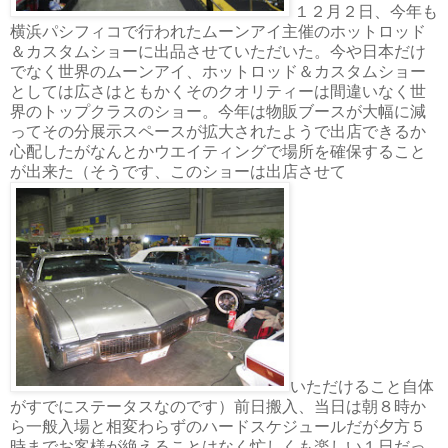
１２月２日、今年も
横浜パシフィコで行われたムーンアイ主催のホットロッド
＆カスタムショーに出品させていただいた。今や日本だけ
でなく世界のムーンアイ、ホットロッド＆カスタムショー
としては広さはともかくそのクオリティーは間違いなく世
界のトップクラスのショー。今年は物販ブースが大幅に減
ってその分展示スペースが拡大されたようで出店できるか
心配したがなんとかウエイティングで場所を確保すること
が出来た（そうです、このショーは出店させて
いただけること自体
がすでにステータスなのです）前日搬入、当日は朝８時か
ら一般入場と相変わらずのハードスケジュールだが夕方５
時までお客様が絶えることはなく忙しくも楽しい１日だっ