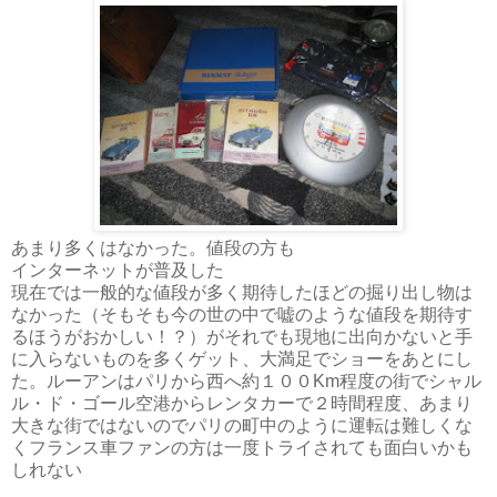
あまり多くはなかった。値段の方も
インターネットが普及した
現在では一般的な値段が多く期待したほどの掘り出し物は
なかった（そもそも今の世の中で嘘のような値段を期待す
るほうがおかしい！？）がそれでも現地に出向かないと手
に入らないものを多くゲット、大満足でショーをあとにし
た。ルーアンはパリから西へ約１００Km程度の街でシャル
ル・ド・ゴール空港からレンタカーで２時間程度、あまり
大きな街ではないのでパリの町中のように運転は難しくな
くフランス車ファンの方は一度トライされても面白いかも
しれない