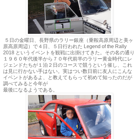
５日の金曜日、長野県のラリー銀座（乗鞍高原周辺と美ヶ
原高原周辺）で４日、５日行われた Legend of the Rally
2018 というイベントを観戦に出掛けてきた。その名の通り
１９６０年代後半から７０年代前半のラリー黄金時代にレ
ジェンドたちが１泊２日のコースで競うという催し、これ
は見に行かない手はない。実はつい数日前に友人にこんな
イベントがあるよ、と教えてもらって初めて知ったのだが
調べてみると今年が
最後になるようである。