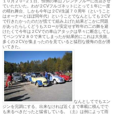
１０月２０−２１日、恒例の車山フレンチブルーに出店させ
ていただいた。わが２CVフルゴネットにとって１年に一度
の晴れ舞台、しかも今年は２CV生誕７０周年（ということ
はオーナーとほぼ同年代）ということでなんとしても２CV
で行きたかったのだが慌てて組み上げた結果どこかに問題
があったらしくどうもスローが安定せず昨年の二の舞を避
けたくて今年は２CVでの車山アタックは早々に断念してし
てベンツV２８０で来てしまったが結果的にこれは大失敗、
多くの２CVが集まったのを見ていると猛烈な後悔の念が湧
いてきた。
なんとしてでもエン
ジンを完調にする、出来なければ近くまで車載に積んでで
も来るべきだったと猛省している。（土）は例によって雨