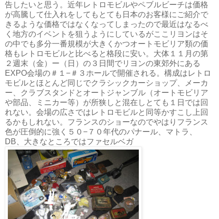
告したいと思う。近年レトロモビルやペブルビーチは価格
が高騰して仕入れをしてもとても日本のお客様にご紹介で
きるような価格ではなくなってしまったので最近はなるべ
く地方のイベントを狙うようにしているがここリヨンはそ
の中でも多分一番規模が大きくかつオートモビリア類の価
格もレトロモビルと比べると格段に安い。大体１１月の第
２週末（金）ー（日）の３日間でリヨンの東郊外にある
EXPO会場の＃１−＃３ホールで開催される。構成はレトロ
モビルとほとんど同じでクラシックカーショップ、メーカ
ー、クラブスタンドとオートジャンブル（オートモビリア
や部品、ミニカー等）が所狭しと混在しとても１日では回
れない。会場の広さではレトロモビルと同等かすこし上回
るかもしれない。フランスのショーなのでやはりフランス
色が圧倒的に強く５０−７０年代のパナール、マトラ、
DB、大きなところではファセルベガ