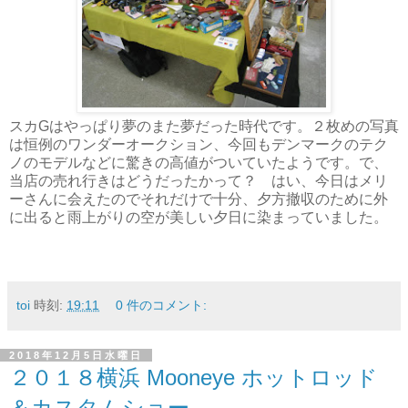
スカGはやっぱり夢のまた夢だった時代です。２枚めの写真
は恒例のワンダーオークション、今回もデンマークのテク
ノのモデルなどに驚きの高値がついていたようです。で、
当店の売れ行きはどうだったかって？ はい、今日はメリ
ーさんに会えたのでそれだけで十分、夕方撤収のために外
に出ると雨上がりの空が美しい夕日に染まっていました。
toi
時刻:
19:11
0 件のコメント:
2018年12月5日水曜日
２０１８横浜 Mooneye ホットロッド
＆カスタムショー