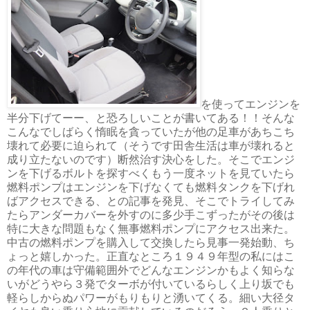
を使ってエンジンを
半分下げてーー、と恐ろしいことが書いてある！！そんな
こんなでしばらく惰眠を貪っていたが他の足車があちこち
壊れて必要に迫られて（そうです田舎生活は車が壊れると
成り立たないのです）断然治す決心をした。そこでエンジ
ンを下げるボルトを探すべくもう一度ネットを見ていたら
燃料ポンプはエンジンを下げなくても燃料タンクを下げれ
ばアクセスできる、との記事を発見、そこでトライしてみ
たらアンダーカバーを外すのに多少手こずったがその後は
特に大きな問題もなく無事燃料ポンプにアクセス出来た。
中古の燃料ポンプを購入して交換したら見事一発始動、ち
ょっと嬉しかった。正直なところ１９４９年型の私にはこ
の年代の車は守備範囲外でどんなエンジンかもよく知らな
いがどうやら３発でターボが付いているらしく上り坂でも
軽らしからぬパワーがもりもりと湧いてくる。細い大径タ