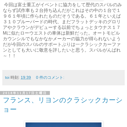
今回は富士重工がイベントに協力をして歴代のスバルのみ
ならず試作車も２台持ち込んだがこれはその中の１台で１
９６１年頃に作られたものだそうである。６１年といえば
３１０ブルーバードの時代、まだフラットデッキのグロリ
アやクラウンがデビューする以前でちょっとタウナス１７
Mに似たローウエストの車体は新鮮だった。オートモビル
カウンシルでもなかなかメーカーの協力が得られないよう
だが今回のスバルのサポートぶりは一クラシックカーファ
ンとしても大いに敬意を評したいと思う。スバルがんばれ
～！！
toi
時刻:
19:39
0 件のコメント:
2018年11月17日土曜日
フランス、リヨンのクラシックカーシ
ョー