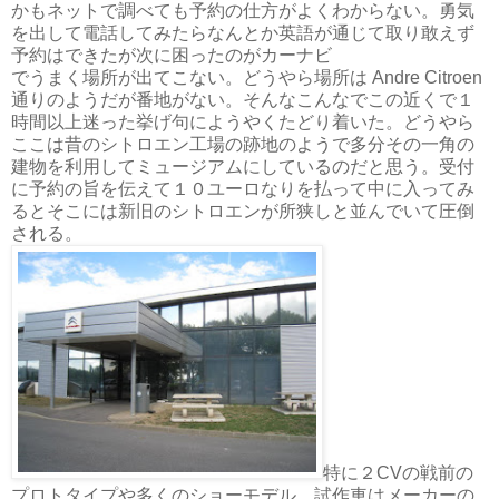
かもネットで調べても予約の仕方がよくわからない。勇気
を出して電話してみたらなんとか英語が通じて取り敢えず
予約はできたが次に困ったのがカーナビ
でうまく場所が出てこない。どうやら場所は Andre Citroen
通りのようだが番地がない。そんなこんなでこの近くで１
時間以上迷った挙げ句にようやくたどり着いた。どうやら
ここは昔のシトロエン工場の跡地のようで多分その一角の
建物を利用してミュージアムにしているのだと思う。受付
に予約の旨を伝えて１０ユーロなりを払って中に入ってみ
るとそこには新旧のシトロエンが所狭しと並んでいて圧倒
される。
特に２CVの戦前の
プロトタイプや多くのショーモデル、試作車はメーカーの