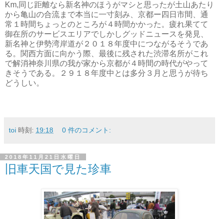
Km,同じ距離なら新名神のほうがマシと思ったが土山あたり
から亀山の合流まで本当に一寸刻み、京都ー四日市間、通
常１時間ちょっとのところが４時間かかった。疲れ果てて
御在所のサービスエリアでしかしグッドニュースを発見、
新名神と伊勢湾岸道が２０１８年度中につながるそうであ
る。関西方面に向かう際、最後に残された渋滞名所がこれ
で解消神奈川県の我が家から京都が４時間の時代がやって
きそうである。２９１８年度中とは多分３月と思うが待ち
どうしい。
toi
時刻:
19:18
0 件のコメント:
2018年11月21日水曜日
旧車天国で見た珍車