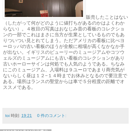
販売したことはない
（したがって何がどのように値打ちがあるのかはよくわか
らない）。４枚目の写真はおなじみ昔の看板のコレクショ
ンの一部でこれはまさに当方が生業としているものでもあ
りついつい見とれてしまう。ただアメリカの看板に比べヨ
ーロッパの古い看板のほうが全般に相場が高くなかなか手
が出ない。イギリスのビューリーのミュージアムやコツウ
ェルズのミュージアムにも古い看板のコレクションがあり
古いホーローサインは何処でも人気のようである。ちなみ
にこのミュージアム、入場料は９ユーロであまり商売気が
ないらしく昼は１２−１４時までお休みとなるので要注意で
ある。場所はランスの聖堂からは車で５分程度の距離でオ
ススメである。
toi
時刻:
19:21
0 件のコメント: