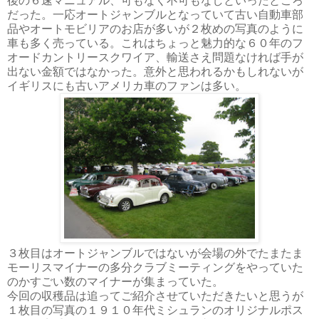
後の６速マニュアル、可もなく不可もなしといったところ
だった。一応オートジャンブルとなっていて古い自動車部
品やオートモビリアのお店が多いが２枚めの写真のように
車も多く売っている。これはちょっと魅力的な６０年のフ
オードカントリースクワイア、輸送さえ問題なければ手が
出ない金額ではなかった。意外と思われるかもしれないが
イギリスにも古いアメリカ車のファンは多い。
３枚目はオートジャンブルではないが会場の外でたまたま
モーリスマイナーの多分クラブミーティングをやっていた
のかすごい数のマイナーが集まっていた。
今回の収穫品は追ってご紹介させていただきたいと思うが
１枚目の写真の１９１０年代ミシュランのオリジナルポス