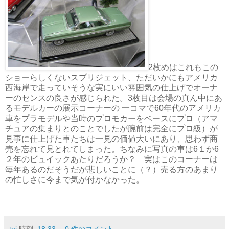
2枚めはこれもこの
ショーらしくないスプリジェット、ただいかにもアメリカ
西海岸で走っていそうな実にいい雰囲気の仕上げでオーナ
ーのセンスの良さが感じられた。3枚目は会場の真ん中にあ
るモデルカーの展示コーナーの 一コマで60年代のアメリカ
車をプラモデルや当時のプロモカーをベースにプロ（アマ
チュアの集まりとのことでしたが腕前は完全にプロ級）が
見事に仕上げた車たちは一見の価値大いにあり、思わず商
売を忘れて見とれてしまった。ちなみに写真の車は6１か6
２年のビュイックあたりだろうか？ 実はこのコーナーは
毎年あるのだそうだが悲しいことに（？）売る方のあまり
の忙しさに今まで気が付かなかった。
toi
時刻:
18:33
0 件のコメント: