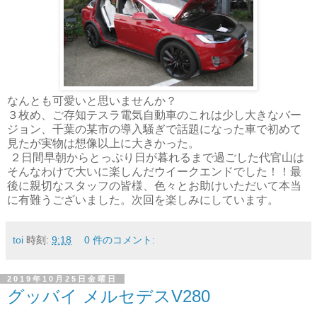
なんとも可愛いと思いませんか？
３枚め、ご存知テスラ電気自動車のこれは少し大きなバー
ジョン、千葉の某市の導入騒ぎで話題になった車で初めて
見たが実物は想像以上に大きかった。
２日間早朝からとっぷり日が暮れるまで過ごした代官山は
そんなわけで大いに楽しんだウイークエンドでした！！最
後に親切なスタッフの皆様、色々とお助けいただいて本当
に有難うございました。次回を楽しみにしています。
toi
時刻:
9:18
0 件のコメント:
2019年10月25日金曜日
グッバイ メルセデスV280