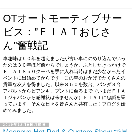
OTオートモーティブサー
ビス：”ＦＩＡＴおじさ
ん”奮戦記
車趣味は５０年を超えましたが古い車にのめり込んでいっ
たのは３０年ほど前からでしょうか、ふとしたきっかけで
ＦＩＡＴ８５０クーペを手に入れ当時はまだ少なかったイ
ベントに出始めてからです。この車のおかげでたくさんの
貴重な友人を得ました。以来８５０を数台、パンダ３台、
アバルトからビアンキ、プントに至るまで（いまだＦＩＡ
Ｔジャパンから感謝状は来ませんが）ＦＩＡＴに忠誠を誓
っています。そんな日々を皆さんと共有したくブログを始
めてみました。
2019年12月9日月曜日
Mooneye Hot Rod & Custom Show で見