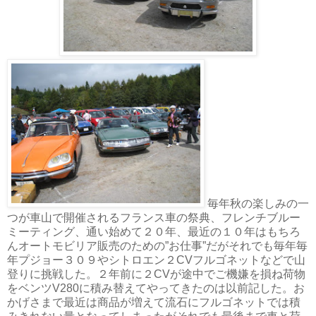
毎年秋の楽しみの一
つが車山で開催されるフランス車の祭典、フレンチブルー
ミーティング、通い始めて２０年、最近の１０年はもちろ
んオートモビリア販売のための”お仕事”だがそれでも毎年毎
年プジョー３０９やシトロエン２CVフルゴネットなどで山
登りに挑戦した。２年前に２CVが途中でご機嫌を損ね荷物
をベンツV280に積み替えてやってきたのは以前記した。お
かげさまで最近は商品が増えて流石にフルゴネットでは積