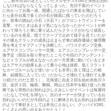
ここ数年出店の足としていたメルセデスV280と突然お別れ
しなければならなくなってしまった。先日千葉のイベント
に向かって台風一過、開通したばかりの東名を飛ばしてい
たら多分台風で多くの小石が路面に残っていたのだろう
か、前車の跳ねた小石（大石？）がフロントウインドーを
直撃、そのときはあまり気にならなかったがイベントが終
わって帰ろうと車に乗り込んだらクラックがかなり成長し
ているのを発見、慌ててテープで止めて様子を見ていたが
その後もクラックの成長は止まらず車の残存価値と修理費
用を考えてギブアップを決断した。パワステポンプ交換、
エアサスコンプレッサー交換、エアコンコンプレッサー交
換予定（部品を取り寄せたところで今回のアクシデント）
などトラブルが絶えなかったが一方普通に動いているとき
はエアサスの効果もあって乗り心地は抜群、低くフラット
なカーゴルームなど使いかっても非常に良く僕はこの相
棒、結構気に入っていた（だからこそ壊れても壊れても乗
り続けたのだと思う）。北海道に自走２回を始め糸魚川３
回、金沢２回、輪島、舞鶴、岡山と日本中を駆け巡った相
棒であり突然のお別れは少しさみしいがイベントは毎週待
ったなしでやむを得ない。次のオーナーが決まっているお
別れはいいのだが今回のように解体されるお別れはお葬式
のようで車好きとしては本当にさみしい。グッバイV280、
たくさんの思い出をありがとう！！