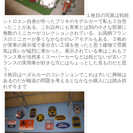
１枚目の写真は戦前
シトロエン自身が作ったブリキのモデルカーで私も２台売
ったことがある。これ以外にも実車とは別の小さな部屋に
無数のミニカーがコレクションされている。お国柄フラン
スのミニカーが多くなかなかのレアモデルもある。２枚め
が実車の展示場で多分古い工場を使ったと思う建物で雰囲
気は良いが猛烈に寒かった。展示されている車はこれもフ
ランス車が当然多くスーパーカーなどは殆どないが古いフ
ランスの実用車が好きな方にはちょっとした見ものだと思
う。
３枚目はペダルカーのコレクションでこれは大いに興味は
あるのだが輸送の問題を考えるとなかなか購入には踏み切
れず今まで