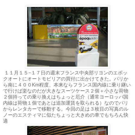
１１月１５−１７日の週末フランス中央部リヨンのエポッ
クオートにオートモビリアの買付に出かけてきた。パリか
ら南に４００Km程度、本来ならフランス国内線に乗り継い
で行けば楽なのだが大きなスーツケース２個＋小さな荷物
２個持っての乗り換えはちょっと厄介（通常ヨーロッパ国
内線は荷物１個であとは追加運賃を取られる）なのでパリ
からレンタカーで移動する。今回の足は３枚目の写真のル
ノーのエスティマに似たちょっと大きめの車でもちろん快
適