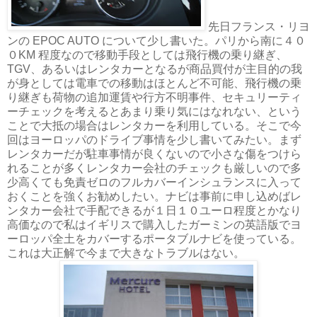
先日フランス・リヨ
ンの EPOC AUTO について少し書いた。パリから南に４０
０KM 程度なので移動手段としては飛行機の乗り継ぎ、
TGV、あるいはレンタカーとなるが商品買付が主目的の我
が身としては電車での移動はほとんど不可能、飛行機の乗
り継ぎも荷物の追加運賃や行方不明事件、セキュリーティ
ーチェックを考えるとあまり乗り気にはなれない、という
ことで大抵の場合はレンタカーを利用している。そこで今
回はヨーロッパのドライブ事情を少し書いてみたい。まず
レンタカーだが駐車事情が良くないので小さな傷をつけら
れることが多くレンタカー会社のチェックも厳しいので多
少高くても免責ゼロのフルカバーインシュランスに入って
おくことを強くお勧めしたい。ナビは事前に申し込めばレ
ンタカー会社で手配できるが１日１０ユーロ程度とかなり
高価なので私はイギリスで購入したガーミンの英語版でヨ
ーロッパ全土をカバーするポータブルナビを使っている。
これは大正解で今まで大きなトラブルはない。