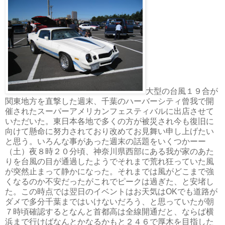
大型の台風１９合が
関東地方を直撃した週末、千葉のハーバーシティ曾我で開
催されたスーパーアメリカンフェスティバルに出店させて
いただいた。東日本各地で多くの方が被災され今も復旧に
向けて懸命に努力されており改めてお見舞い申し上げたい
と思う。いろんな事があった週末の話題をいくつかーー
（土）夜８時２０分頃、神奈川県西部にある我が家のあた
りを台風の目が通過したようでそれまで荒れ狂っていた風
が突然止まって静かになった。それまでは風がどこまで強
くなるのか不安だったがこれでピークは過ぎた、と安堵し
た。この時点では翌日のイベントはお天気はOKでも道路が
ダメで多分千葉まではいけないだろう、と思っていたが朝
７時頃確認するとなんと首都高は全線開通だと、ならば横
浜まで行けばなんとかなるかもと２４６で厚木を目指した