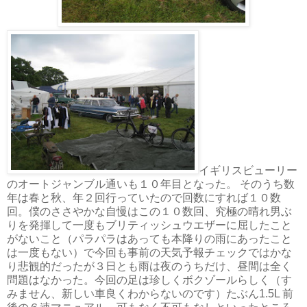
イギリスビューリー
のオートジャンブル通いも１０年目となった。 そのうち数
年は春と秋、年２回行っていたので回数にすれば１０数
回。僕のささやかな自慢はこの１０数回、究極の晴れ男ぶ
りを発揮して一度もブリティッシュウエザーに屈したこと
がないこと（パラパラはあっても本降りの雨にあったこと
は一度もない）で今回も事前の天気予報チェックではかな
り悲観的だったが３日とも雨は夜のうちだけ、昼間は全く
問題はなかった。今回の足は珍しくボクゾールらしく（す
みません、新しい車良くわからないのです）たぶん1.5L 前