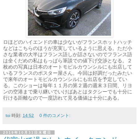
ロほどのハイエンドの車は少ないがフランスホットハッチ
などはこちらのほうが充実しているように思える。ただ小
さな業者の大半はフランス語しか話さないのでフランス語
は全くだめの私はもっぱら筆談での値下げ交渉となる。２
枚めの写真は日本のオートモビルカウンシルにも出店して
いるフランスのポスター屋さん。今回は好調だったみたい
で来年のオートモビルカウンシルにも出店を予定してい
る。このショーは毎年１１月の第２週の週末３日間、リヨ
ンの空港まで乗り継いでいけばあとはタクシーでも十分に
行ける距離なので一度訪れて見る価値は十分にある。
toi
時刻:
14:52
0 件のコメント:
2019年10月31日木曜日