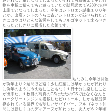
みきれない量となってしまったがそれでも最後まで車と荷
物を車載に積んでもと迷っていたが結局諦めてV280での車
山詣でとなってしまった。今年はシトロエン誕生１００年
とか、出店テントのうらに古いシトロエンが並べられたと
きにはやはりどんな苦労をしてもフルゴネットで来るべき
だったとしきりに反省した次第です。
ちなみに今年は開催
が例年より２週間ほど速く少し紅葉には早かったが代わり
に例年のように冷え込むこともなく１日十分に楽しむこと
が出来た。１枚目の写真のGSはただのGSではなくなんと
ロータリーエンジンを搭載したビロトール、しかも動態保
存されている世界でも珍しいサバイバー、フルゴネット仲
間には新しく白のディアーヌが加わった。友人が６２年頃