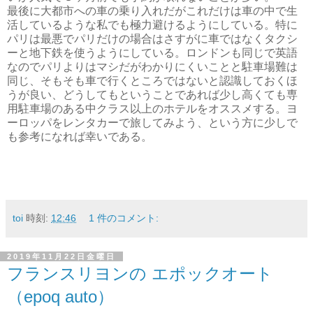
最後に大都市への車の乗り入れだがこれだけは車の中で生
活しているような私でも極力避けるようにしている。特に
パリは最悪でパリだけの場合はさすがに車ではなくタクシ
ーと地下鉄を使うようにしている。ロンドンも同じで英語
なのでパリよりはマシだがわかりにくいことと駐車場難は
同じ、そもそも車で行くところではないと認識しておくほ
うが良い、どうしてもということであれば少し高くても専
用駐車場のある中クラス以上のホテルをオススメする。ヨ
ーロッパをレンタカーで旅してみよう、という方に少しで
も参考になれば幸いである。
toi
時刻:
12:46
1 件のコメント:
2019年11月22日金曜日
フランスリヨンの エポックオート
（epoq auto）