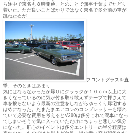
ら途中で東名も８時開通、とのことで無事千葉までたどり
着いた。ただ良いことばかりではなく東名で多分前の車が
跳ねた石が
フロントグラスを直
撃、そのときはあまり
気にはならなかったが帰りにクラックが１０ｃｍ以上に大
きくなっているのに気が付き取り敢えずテープで押さえて
車を捩らないよう最新の注意をしながらゆっくり帰宅する
はめになった。たまたまエアコンのコンプレッサーも壊れ
ていて必要な費用を考えるとV280は多分これで廃車になっ
てしまいそうで気に入っていただけにちょっと悲しい気分
になった。肝心のイベントは多分エントリーの半分程度は