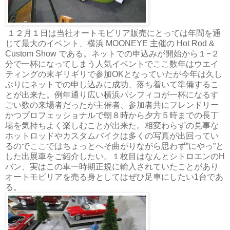
１２月１日は当社オートモビリア販売にとっては年間を通
じて最大のイベント、横浜 MOONEYE 主催の Hot Rod &
Custom Show である。ネットでの申込みが開始から１−２
分で一杯になってしまう人気イベントでここ数年はウエイ
ティングの末ギリギリで参加OKとなっていたが今年は久し
ぶりにネットでの申し込みに成功、落ち着いて準備するこ
とが出来た。例年通り広い横浜パシフィコが一杯になるす
ごい数の来場者だったが主催者、参加者共にフレンドリー
かつプロフェッショナルで朝８時から夕方５時までの長丁
場を気持ちよく楽しむことが出来た。相変わらずの見事な
ホットロッドやカスタムバイクは多くの写真が出回ってい
るのでここではちょっとへそ曲がりながら思わず”にやっ”と
した出展車をご紹介したい。１枚目はなんとシトロエンのH
バン、実はこの車一時期正規に輸入されていたことがあり
オートモビリアを売る身としてはぜひ足車にしたい1台であ
る。