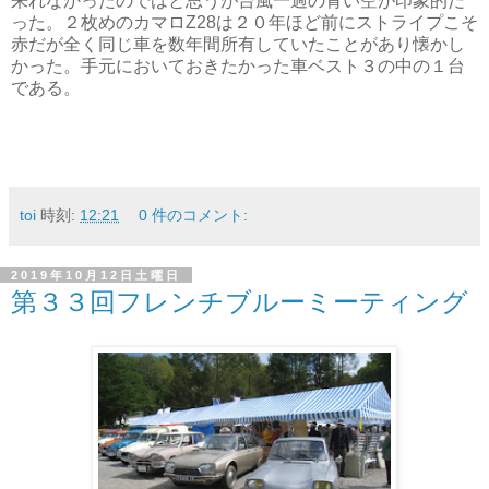
来れなかったのではと思うが台風一過の青い空が印象的だ
った。２枚めのカマロZ28は２０年ほど前にストライプこそ
赤だが全く同じ車を数年間所有していたことがあり懐かし
かった。手元においておきたかった車ベスト３の中の１台
である。
toi
時刻:
12:21
0 件のコメント:
2019年10月12日土曜日
第３３回フレンチブルーミーティング