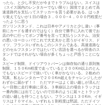
ったら、と少し不安だが今までトラブルはない。スイスは
（スイス国内のレンタカーでない限り）国境でまとめて高
速道路代を支払ってステッカーを貰う必要がある。はっき
り覚えてないが１日の場合３，０００−４，０００円程度だ
ったように思う
ガソリンスタンド、これは日本やアメリカと少し違い（事
前にカードを通すのではなく）自分で勝手に入れて後でお
店の中に行ってポンプ番号を言って支払うシステム、治安
の悪いヨーロッパでこれで大丈夫かと思うがイギリス、ド
イツ、フランスいずれもこのシステムである。高速道路な
どのセルフスタンドではたいてい言語を選べるが田舎のス
タンドではそれがない場合が多くちょっと戸惑うことにな
る。
スピード制限、ドイツアウトバーンは御存知の通り原則無
制限、１５０Km程度で走っていると２００Km以上のとん
でもないスピードで抜いていく車がかなりいる。２枚めの
写真、私もレンタカーで２００Km超えをチャレンジしたが
わずかに届かず！！ ただマナーはよく追い越しが済んだ
ら一目散に走行車線に戻る。３車線以上の場合トラックは
一番内側には出てこないので日本のように延々とトラック
の追い越しを待つこともない。フランスは１３０Km、イギ
リスは７０マイル、いずれも１割程度は黙認、ただドイツ