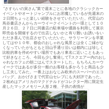
”さすらいの寅さん”業で週末ごとに各地のクラシックカー
イベントやオートジャンブルにお邪魔しているが先週末の
２日間ちょっと楽しい経験をさせていただいた。代官山の
蔦谷書店さんからカーウイークイベントの一環として１０
月２６日、２７日に同書店の駐車場や通路を利用して展示
即売会を開催するので出店しないかと有り難いお誘いをい
ただき喜んで出店させていただいた。サラリーマンを卒業
してはや１０年、都会のおしゃれな風景とは全くご縁がな
くなっていたがもともと旧山手通り沿いは都内には珍しく
比較的車を停めやすい場所でもあり東名に近いこともあっ
て好きなところ、今回も少し奮発してTスクエアー内のおし
ゃれなカフェの朝ごはんでスタートした。もちろんカーウ
イークではあるが多分一般のお客様も多かろうと商品も少
し工夫してみた。一番上はおなじみ欧米のスーパーのエコ
バッグ、おかげさまで代官山セレブにも大好評であった。
２枚めはアメリカのマクドナルドがコレクター用に限定生
産したマックメモリー人形２種、子供の表情が