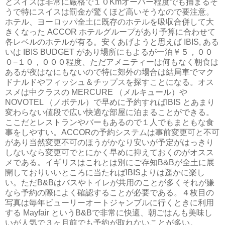
とスイスは非常に厳格で１０Kmオーバー程度でも捕まるそ
うで特にスイスは罰金が驚くほど高いそうなので要注意。
ホテル、ヨーロッパ全土に既存のホテルを吸収合併して大
きくなった ACCOR ホテルグループがあり予算に合わせて
各レベルのホテルが有る。安くあげようと思えば IBIS, ある
いは IBIS BUDGET があり場所にもよるが一泊￥５，００
０−１０，０００程度、ただアメニティーは何もなく朝食は
あるが夜はなにもないので特に郊外の場合は結局車でマク
ドナルドやフィッシュ＆チップスを探すことになる。オス
スメは中クラスの MERCURE （メルキュール）や
NOVOTEL （ノボテル）で早めに予約すればIBIS とあまり
変わらない値段で広い快適な部屋に泊まることができる。
ここだとレストランやバーもあるので１人でもまともな食
事をしやすい。ACCORの予約システムは事前変更可と不可
があり当然変更不可のほうがかなり安いが予定がはっきり
しないなら変更可でとにかく早めに抑えておくのがオスス
メである。イギリスはこれとは別にご存知B&Bが全土に展
開しておりいいところに当たればIBISよりは遥かに楽し
い。ただB&Bはバスやトイレが共用のことが多くそれが嫌
なら予約の際によく確認することが必要である。４枚目の
写真は毎年ビューリーオートジャンブルに行くときに利用
する Mayfair というB&Bで非常に快適、朝ごはんも美味し
いが人気で３ヶ月前でも予約が取れないことが多い。