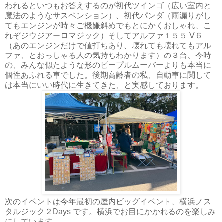
われるといつもお答えするのが初代ツインゴ（広い室内と
魔法のようなサスペンション）、初代パンダ（雨漏りがし
てもエンジンが時々ご機嫌斜めでもとにかくおしゃれ、こ
れぞジウジアーロマジック）そしてアルファ１５５ V６
（あのエンジンだけで値打ちあり、壊れても壊れてもアル
ファ、とおっしゃる人の気持ちわかります）の３台、今時
の、みんな似たような形のピープルムーバーよりも本当に
個性あふれる車でした。後期高齢者の私、自動車に関して
は本当にいい時代に生きてきた、と実感しております。
次のイベントは今年最初の屋内ビッグイベント、横浜ノス
タルジック２Days です。横浜でお目にかかれるのを楽しみ
にしています。