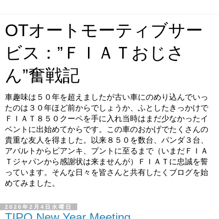
OTオートモーティブサー
ビス：”ＦＩＡＴおじさ
ん”奮戦記
車趣味は５０年を超えましたが古い車にのめり込んでいっ
たのは３０年ほど前からでしょうか、ふとしたきっかけで
ＦＩＡＴ８５０クーペを手に入れ当時はまだ少なかったイ
ベントに出始めてからです。この車のおかげでたくさんの
貴重な友人を得ました。以来８５０を数台、パンダ３台、
アバルトからビアンキ、プントに至るまで（いまだＦＩＡ
Ｔジャパンから感謝状は来ませんが）ＦＩＡＴに忠誠を誓
っています。そんな日々を皆さんと共有したくブログを始
めてみました。
2026年2月4日水曜日
TIPO New Year Meeting