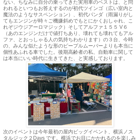
ない、ちなみに自分の乗ってきた実用車のベストは、と問
われるといつもお答えするのが初代ツインゴ（広い室内と
魔法のようなサスペンション）、初代パンダ（雨漏りがし
てもエンジンが時々ご機嫌斜めでもとにかくおしゃれ、こ
れぞジウジアーロマジック）そしてアルファ１５５ V６
（あのエンジンだけで値打ちあり、壊れても壊れてもアル
ファ、とおっしゃる人の気持ちわかります）の３台、今時
の、みんな似たような形のピープルムーバーよりも本当に
個性あふれる車でした。後期高齢者の私、自動車に関して
は本当にいい時代に生きてきた、と実感しております。
次のイベントは今年最初の屋内ビッグイベント、横浜ノス
タルジック２Days です。横浜でお目にかかれるのを楽しみ