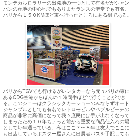
モンテカルロラリーの出発地の一つとして有名だがシャン
パンの産地の中心地でもありまたランスの聖堂でも有名、
パリから１５０KMほど東へ行ったところにある街である。
パリからTGVでも行けるがレンタカーなら元々パリの東に
あるCDG空港からほんの１時間半ほどで行くことができ
る。このショーはクラシックカーショーのみならずオート
ジャンブルとしても有名でレトロモビルやペブルビーチの
商品が非常に高価になって我々庶民には手が出なくなって
しまったため１０年ちょっと前から重要な商品仕入れの場
として毎年通っている。私はここ７〜８年は友人でここに
も出店しているポスター屋さんに出展者パスを手配しても