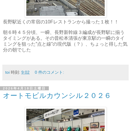
長野駅近くの常宿の10Fレストランから撮った１枚！！
朝６時４５分頃、一瞬、長野新幹線３編成が長野駅に揃う
タイミングがある。その昔松本清張が東京駅の一瞬のタイ
ミングを狙った”点と線”の現代版（？）、ちょっと得した気
分の朝でした
toi
時刻:
9:02
0 件のコメント:
2026年4月18日土曜日
オートモビルカウンシル２０２６