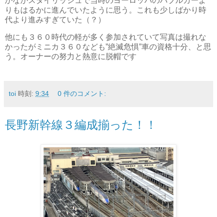
かなかスタイリッシュで当時のヨーロッパのバブルカーよ
りもはるかに進んでいたように思う。これも少しばかり時
代より進みすぎていた（？）
他にも３６０時代の軽が多く参加されていて写真は撮れな
かったがミニカ３６０なども”絶滅危惧”車の資格十分、と思
う。オーナーの努力と熱意に脱帽です
toi
時刻:
9:34
0 件のコメント:
長野新幹線３編成揃った！！