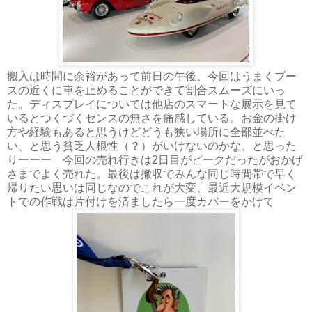
搬入は時間に余裕があって前日の午後、今回はうまくブー
スの近くに車を止めることができて割合スムーズにいっ
た。ディスプレイについては他店のスマートな展示を見て
いるとつくづくセンスの無さを痛感している。お金の掛け
方や経験もあると思うけどどうも狭い場所に全部並べた
い、と思う貧乏人根性（？）がいけないのかな、と思った
りーーー 今回の売れ行きは2日目がピークだったがおかげ
さまでよく売れた。最後は撤収でみんな同じ時間帯で早く
帰りたい思いは同じなのでこれが大変、最近大規模イベン
トでの作戦は片付けを済ましたら一度カバーをかけて