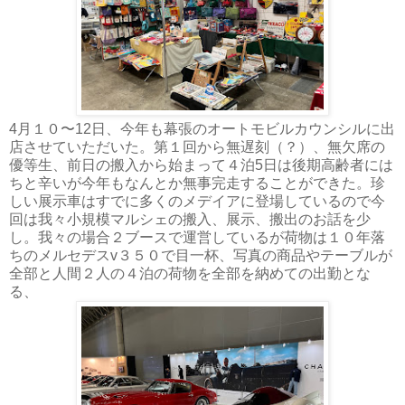
4月１０〜12日、今年も幕張のオートモビルカウンシルに出
店させていただいた。第１回から無遅刻（？）、無欠席の
優等生、前日の搬入から始まって４泊5日は後期高齢者には
ちと辛いが今年もなんとか無事完走することができた。珍
しい展示車はすでに多くのメデイアに登場しているので今
回は我々小規模マルシェの搬入、展示、搬出のお話を少
し。我々の場合２ブースで運営しているが荷物は１０年落
ちのメルセデスv３５０で目一杯、写真の商品やテーブルが
全部と人間２人の４泊の荷物を全部を納めての出勤とな
る、