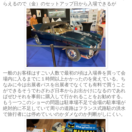
らえるので（金）のセットアップ日から入場できるが
一般のお客様はすごい人数で最初の頃は入場券を買って会
場内に入るまでに１時間以上かかったのを覚えている。ち
なみに今は出展者パスを出展者でなくても有料で買うこと
ができるそうでわざわざ日本からお出かけになるのであれ
ばぜひそれを事前に購入して行かれることをお勧めする。
もう一つこのショーの問題は駐車場不足で会場の駐車場が
絶対的に不足していて周りの道路はフランス式路駐の洪水
で旅行者には停めていいのかダメなのか判断がしにくい。