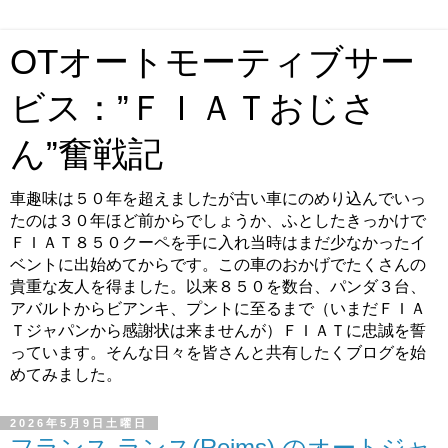
OTオートモーティブサー
ビス：”ＦＩＡＴおじさ
ん”奮戦記
車趣味は５０年を超えましたが古い車にのめり込んでいっ
たのは３０年ほど前からでしょうか、ふとしたきっかけで
ＦＩＡＴ８５０クーペを手に入れ当時はまだ少なかったイ
ベントに出始めてからです。この車のおかげでたくさんの
貴重な友人を得ました。以来８５０を数台、パンダ３台、
アバルトからビアンキ、プントに至るまで（いまだＦＩＡ
Ｔジャパンから感謝状は来ませんが）ＦＩＡＴに忠誠を誓
っています。そんな日々を皆さんと共有したくブログを始
めてみました。
2026年5月9日土曜日
フランス ランス(Reims) のオートジャ