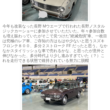
今年も改装なった長野 Mウエーブで行われた長野ノスタル
ジックカーショーに参加させていただいた。年々参加台数
も増え賑わっていたがそこで見つけた”絶滅危惧”車、一枚目
は究極のレア車、ご存知の方はもはや少ないと思うスズキ
フロンテ８００、多分２ストローク FF だったと思う。なか
なかスタイリッシュな車で売れるかな、と思ったが意外と
伸びなかった、多分時代より少し進みすぎていた（？）こ
れを走行できる状態で維持されている努力に脱帽