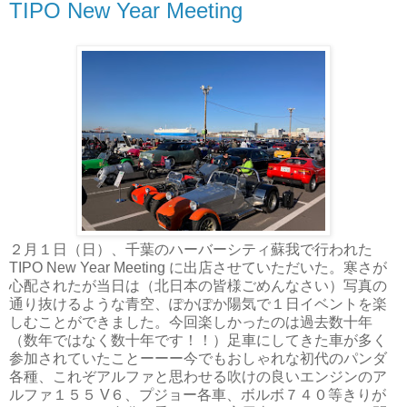
TIPO New Year Meeting
２月１日（日）、千葉のハーバーシティ蘇我で行われた
TIPO New Year Meeting に出店させていただいた。寒さが
心配されたが当日は（北日本の皆様ごめんなさい）写真の
通り抜けるような青空、ぽかぽか陽気で１日イベントを楽
しむことができました。今回楽しかったのは過去数十年
（数年ではなく数十年です！！）足車にしてきた車が多く
参加されていたことーーー今でもおしゃれな初代のパンダ
各種、これぞアルファと思わせる吹けの良いエンジンのア
ルファ１５５ V６、プジョー各車、ボルボ７４０等きりが