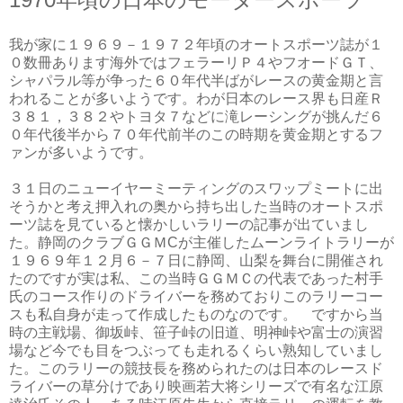
我が家に１９６９－１９７２年頃のオートスポーツ誌が１
０数冊あります海外ではフェラーリＰ４やフオードＧＴ、
シャパラル等が争った６０年代半ばがレースの黄金期と言
われることが多いようです。わが日本のレース界も日産Ｒ
３８１，３８２やトヨタ７などに滝レーシングが挑んだ６
０年代後半から７０年代前半のこの時期を黄金期とするフ
ァンが多いようです。
３１日のニューイヤーミーティングのスワップミートに出
そうかと考え押入れの奥から持ち出した当時のオートスポ
ーツ誌を見ていると懐かしいラリーの記事が出ていまし
た。静岡のクラブＧＧＭCが主催したムーンライトラリーが
１９６９年１２月６－７日に静岡、山梨を舞台に開催され
たのですが実は私、この当時ＧＧＭＣの代表であった村手
氏のコース作りのドライバーを務めておりこのラリーコー
スも私自身が走って作成したものなのです。 ですから当
時の主戦場、御坂峠、笹子峠の旧道、明神峠や富士の演習
場など今でも目をつぶっても走れるくらい熟知していまし
た。このラリーの競技長を務められたのは日本のレースド
ライバーの草分けであり映画若大将シリーズで有名な江原