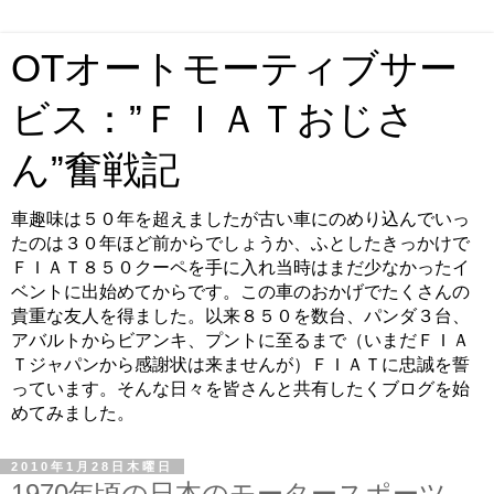
OTオートモーティブサー
ビス：”ＦＩＡＴおじさ
ん”奮戦記
車趣味は５０年を超えましたが古い車にのめり込んでいっ
たのは３０年ほど前からでしょうか、ふとしたきっかけで
ＦＩＡＴ８５０クーペを手に入れ当時はまだ少なかったイ
ベントに出始めてからです。この車のおかげでたくさんの
貴重な友人を得ました。以来８５０を数台、パンダ３台、
アバルトからビアンキ、プントに至るまで（いまだＦＩＡ
Ｔジャパンから感謝状は来ませんが）ＦＩＡＴに忠誠を誓
っています。そんな日々を皆さんと共有したくブログを始
めてみました。
2010年1月28日木曜日
1970年頃の日本のモータースポーツ