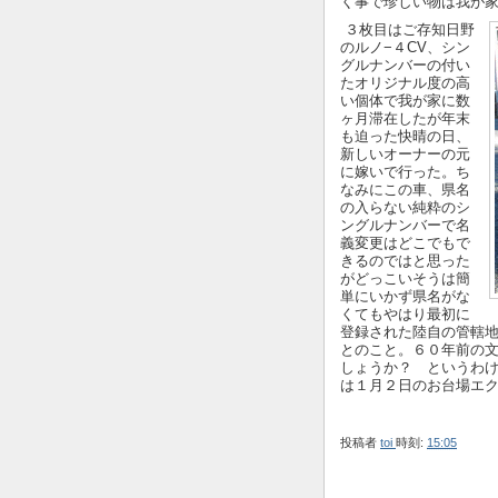
く事で珍しい物は我が家
３枚目はご存知日野
のルノ−４CV、シン
グルナンバーの付い
たオリジナル度の高
い個体で我が家に数
ヶ月滞在したが年末
も迫った快晴の日、
新しいオーナーの元
に嫁いで行った。ち
なみにこの車、県名
の入らない純粋のシ
ングルナンバーで名
義変更はどこでもで
きるのではと思った
がどっこいそうは簡
単にいかず県名がな
くてもやはり最初に
登録された陸自の管轄
とのこと。６０年前の
しょうか？ というわ
は１月２日のお台場エ
投稿者
toi
時刻:
15:05