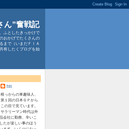
さん”奮戦記
、ふとしたきっかけで
のおかげでたくさんの
るまで（いまだＦＩＡ
共有したくブログを始
TOI
根っからの車趣味人、
第１回の日本ＧＰから
この目で見ています。
サラリーマン時代は外
品会社に勤務、辛いこ
したが楽しい事のほう
います。いくつになっ