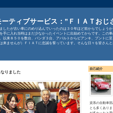
モーティブサービス：”ＦＩＡＴおじ
ましたが古い車にのめり込んでいったのは３０年ほど前からでしょうか
を手に入れ当時はまだ少なかったイベントに出始めてからです。この車
。以来８５０を数台、パンダ３台、アバルトからビアンキ、プントに至
は来ませんが）ＦＩＡＴに忠誠を誓っています。そんな日々を皆さんと
自己紹介
になりました
資系の自動車部
とも多くありま
が多かったと思