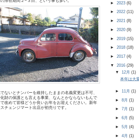
の滞在期間２−３日、という事も多い。
►
2023
(6)
►
2022
(11)
►
2021
(8)
►
2020
(9)
►
2019
(15)
►
2018
(18)
►
2017
(4)
▼
2016
(29)
▼
12月
(1)
本年は大
►
11月
(1)
地でないとナンバーを維持したままの名義変更は不可、
文化財の保護とも言える事業、なんとかならないもんで
►
8月
(1)
けで改めて皆様どうか良いお年をお迎えください。新年
クスチェンジマート出店が初売りです。
►
7月
(1)
►
6月
(5)
►
5月
(4)
►
4月
(1)