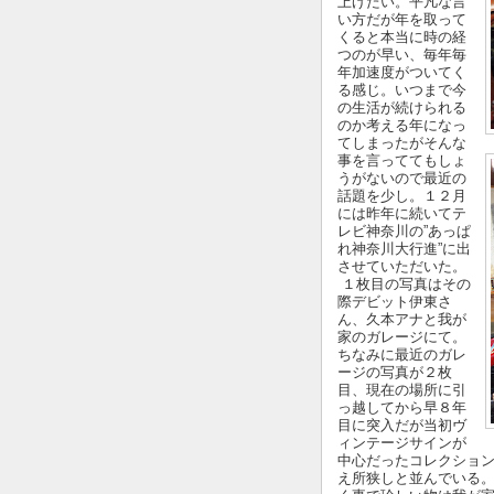
上げたい。平凡な言
い方だが年を取って
くると本当に時の経
つのが早い、毎年毎
年加速度がついてく
る感じ。いつまで今
の生活が続けられる
のか考える年になっ
てしまったがそんな
事を言っててもしょ
うがないので最近の
話題を少し。１２月
には昨年に続いてテ
レビ神奈川の”あっぱ
れ神奈川大行進”に出
させていただいた。
１枚目の写真はその
際デビット伊東さ
ん、久本アナと我が
家のガレージにて。
ちなみに最近のガレ
ージの写真が２枚
目、現在の場所に引
っ越してから早８年
目に突入だが当初ヴ
ィンテージサインが
中心だったコレクショ
え所狭しと並んでいる