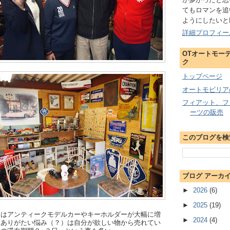
てもロマンを追
ようにしたいと
詳細プロフィー
OTオートモー
ク
トップページ
オートモビリア
フィアット、フ
ーツの販売
このブログを検
ブログ アーカ
►
2026
(6)
►
2025
(19)
ンはアンティークモデルカーやキーホルダーが大幅に増
►
2024
(4)
。ありがたい悩み（？）は自分が欲しい物から売れてい