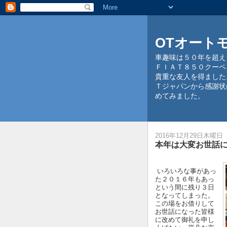
OTオート
車趣味は５０年を超え
ＦＩＡＴ８５０クーペ
貴重な友人を得ました
Ｔジャパンから感謝状
めてみました。
2016年12月29日木曜日
本年は大変お世話
いろいろな事があっ
た２０１６年もあっ
という間に残り３日
となってしまった。
この場をお借りして
お世話になった皆様
に改めて御礼を申し