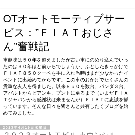
OTオートモーティブサー
ビス：”ＦＩＡＴおじさ
ん”奮戦記
車趣味は５０年を超えましたが古い車にのめり込んでいっ
たのは３０年ほど前からでしょうか、ふとしたきっかけで
ＦＩＡＴ８５０クーペを手に入れ当時はまだ少なかったイ
ベントに出始めてからです。この車のおかげでたくさんの
貴重な友人を得ました。以来８５０を数台、パンダ３台、
アバルトからビアンキ、プントに至るまで（いまだＦＩＡ
Ｔジャパンから感謝状は来ませんが）ＦＩＡＴに忠誠を誓
っています。そんな日々を皆さんと共有したくブログを始
めてみました。
2023年4月19日水曜日
２０２３オートモビル カウンシル