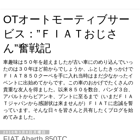
OTオートモーティブサー
ビス：”ＦＩＡＴおじさ
ん”奮戦記
車趣味は５０年を超えましたが古い車にのめり込んでいっ
たのは３０年ほど前からでしょうか、ふとしたきっかけで
ＦＩＡＴ８５０クーペを手に入れ当時はまだ少なかったイ
ベントに出始めてからです。この車のおかげでたくさんの
貴重な友人を得ました。以来８５０を数台、パンダ３台、
アバルトからビアンキ、プントに至るまで（いまだＦＩＡ
Ｔジャパンから感謝状は来ませんが）ＦＩＡＴに忠誠を誓
っています。そんな日々を皆さんと共有したくブログを始
めてみました。
2010年3月8日月曜日
FIAT Abarth 850TC