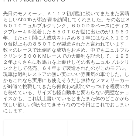
先日のモノミーレ、Ａ１１２初期型に続いてまたまた素晴
らしいAbarth が我が家を訪問してくれました。その名は８
５０ＴＣニュルブルクリンク、６００Ｄをベースにディス
クブレーキを装着した８５０ＴＣが世に出たのが１９６０
年、またたく間に大成功をおさめ６１年にはなんと１００
０台以上もの８５０ＴＣが製造されたと言われています。
数々のレースで圧倒的な成功をおさめ、中でもニュルブル
クリンク５００ＫＭレースでの大勝利を記念して、１９６
２年よりさらに数馬力を上乗せしその名もニュルブルクリ
ンクとして発売、６４年まで製造されたのがこのモデル。
現車は過剰レストアの無い実にいい雰囲気の車でした。し
かもこれなら実用にも使えそうだし無粋なファミリーカー
が峠道で挑戦してきたら何食わぬ顔でやっつける程度の力
も秘めている、サイズも軽自動車と変わらない完璧なチョ
イスかも、これ以上書いているとまたまた体のどこかから
欲しい欲しい病が出てきそうなので今日はこれでおしまい
にします。