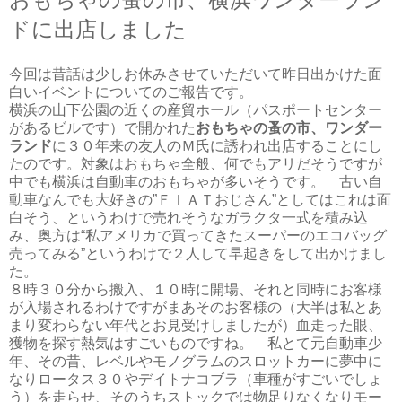
ドに出店しました
今回は昔話は少しお休みさせていただいて昨日出かけた面
白いイベントについてのご報告です。
横浜の山下公園の近くの産貿ホール（パスポートセンター
があるビルです）で開かれた
おもちゃの蚤の市、ワンダー
ランド
に３０年来の友人のＭ氏に誘われ出店することにし
たのです。対象はおもちゃ全般、何でもアリだそうですが
中でも横浜は自動車のおもちゃが多いそうです。 古い自
動車なんでも大好きの”ＦＩＡＴおじさん”としてはこれは面
白そう、というわけで売れそうなガラクタ一式を積み込
み、奥方は“私アメリカで買ってきたスーパーのエコバッグ
売ってみる”というわけで２人して早起きをして出かけまし
た。
８時３０分から搬入、１０時に開場、それと同時にお客様
が入場されるわけですがまあそのお客様の（大半は私とあ
まり変わらない年代とお見受けしましたが）血走った眼、
獲物を探す熱気はすごいものですね。 私とて元自動車少
年、その昔、レベルやモノグラムのスロットカーに夢中に
なりロータス３０やデイトナコブラ（車種がすごいでしょ
う）を走らせ、そのうちストックでは物足りなくなりモー