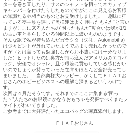
ターを巻き直したり、サスのシャフトを切ってネガティブ
キャンバーを付けたりしたものですがここに見えるお客様
の知識たるや相当のものとお見受けしました。 趣味に狂
っている亭主族を評して奥様連はよく“困ったもんだ”と言い
ますがここに来る人たちの“困ったもんだ”度合いは我が1/1
の古い車と暮らしている仲間以上に濃いもののようです。
そんな訳で私が持ち込んだガラクタ（失礼、Automobilia)
は少々ピントが外れていたようであまり売れなかったので
すが（とは言っても勉強しながらお小遣いには十分なりま
した）ヒットしたのは奥方が持ち込んだアメリカのエコバ
ッグ、安価でオシャレ、且つ環境に貢献している感じがい
いのでしょうか持っていった在庫をほとんど全部売ってし
まいました。 当然奥様大ハッピー、かくしてＦＩＡＴお
じさんのホビービジネスへの理解も深まるというわけで
す。
次回は４月だそうです。それまでにここに集まる“困っ
た？”人たちのお眼鏡にかなうおもちゃを発掘すべくまたフ
ァイトがわいてきました。
ご参考までに大好評だったエコバッグの写真添付します。
ＦＩＡＴおじさん