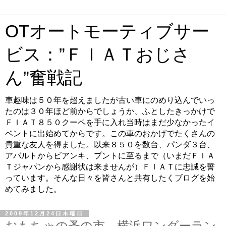
OTオートモーティブサー
ビス：”ＦＩＡＴおじさ
ん”奮戦記
車趣味は５０年を超えましたが古い車にのめり込んでいっ
たのは３０年ほど前からでしょうか、ふとしたきっかけで
ＦＩＡＴ８５０クーペを手に入れ当時はまだ少なかったイ
ベントに出始めてからです。この車のおかげでたくさんの
貴重な友人を得ました。以来８５０を数台、パンダ３台、
アバルトからビアンキ、プントに至るまで（いまだＦＩＡ
Ｔジャパンから感謝状は来ませんが）ＦＩＡＴに忠誠を誓
っています。そんな日々を皆さんと共有したくブログを始
めてみました。
2009年12月24日木曜日
おもちゃの蚤の市、横浜ワンダーラン