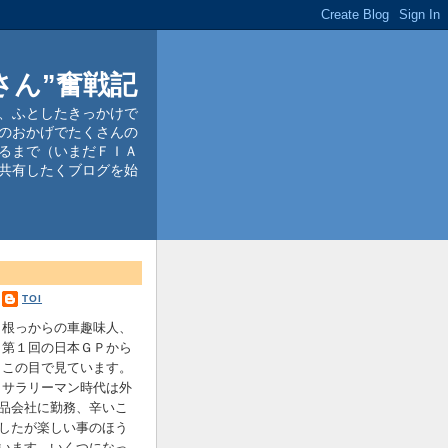
さん”奮戦記
、ふとしたきっかけで
のおかげでたくさんの
るまで（いまだＦＩＡ
共有したくブログを始
TOI
根っからの車趣味人、
第１回の日本ＧＰから
この目で見ています。
サラリーマン時代は外
品会社に勤務、辛いこ
したが楽しい事のほう
います。いくつになっ