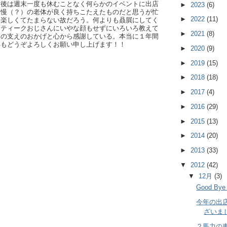
た後は週末一度も休むことなく何らかのイベントに出店
►
2023
(6)
自慢（？）の老体が良く持ちこたえたものだと思うが忙
►
2022
(11)
、楽しくてたまらない故だろう。何よりも贔屓にしてく
ンティークおじさんにいやな顔もせずにいろいろ教えて
►
2021
(8)
まの支えのおかげと心から感謝している。本当に１年間
年もどうぞよろしくお願い申し上げます！！
►
2020
(9)
►
2019
(15)
►
2018
(18)
►
2017
(4)
►
2016
(29)
►
2015
(13)
►
2014
(20)
►
2013
(33)
▼
2012
(42)
▼
12月
(3)
Good B
今年の出店
ざいま
２馬力の