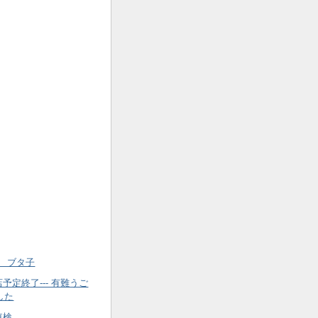
ye ブタ子
予定終了--- 有難うご
した
車検