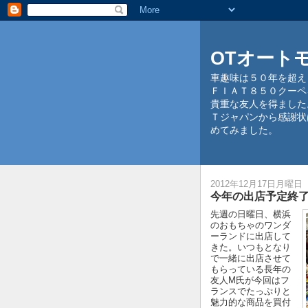
OTオート
車趣味は５０年を超え
ＦＩＡＴ８５０クーペ
貴重な友人を得ました
Ｔジャパンから感謝状
めてみました。
2012年12月17日月曜日
今年の出店予定終了-
先週の日曜日、横浜
のおもちゃのワンダ
ーランドに出店して
きた。いつもとなり
で一緒に出店させて
もらっている長年の
友人M氏が今回はフ
ランスでたっぷりと
魅力的な商品を買付