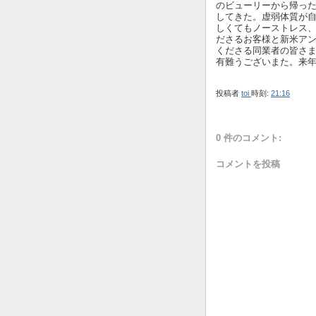
のビューリーから帰っ
してきた。虚弱体質が
しくてもノーストレス
ださるお客様と新米ア
くださる同業者の皆さ
有難うございまた。来
投稿者
toi
時刻:
21:16
0 件のコメント:
コメントを投稿