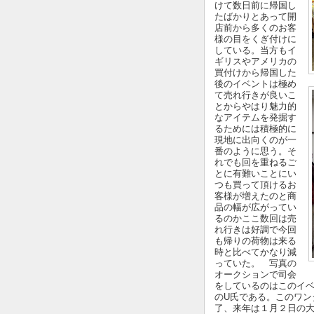
けて数日前に帰国し
たばかりとあって開
店前から多くのお客
様の目をくぎ付けに
している。当方もイ
ギリスやアメリカの
買付けから帰国した
後のイベントは極め
て売れ行きが良いこ
とからやはり魅力的
なアイテムを発掘す
るためには積極的に
現地に出向くのが一
番のように思う。そ
れでも回を重ねるご
とに有難いことにい
つも買って頂けるお
客様が増えたのと商
品の幅が広がってい
るのかここ数回は売
れ行きは好調で今回
も帰りの荷物は来る
時と比べてかなり減
っていた。 写真の
オークションで司会
をしているのはこのイ
のU氏である。このワン
了、来年は１月２日の