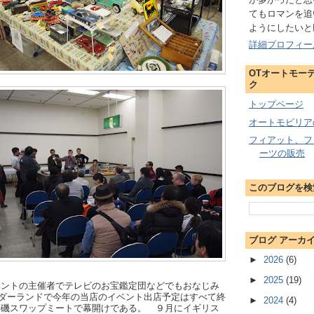
てもロマンを追
ようにしたいと
詳細プロフィー
OTオートモー
ク
トップページ
オートモビリア
フィアット、フ
ーツの販売
このブログを検
ブログ アーカ
►
2026
(6)
►
2025
(19)
ベントの主催者でテレビのお宝鑑定団などでもおなじみ
ダーランドで今年の当店のイベント出店予定はすべて終
►
2024
(4)
大磯スワップミートで幕開けである。 ９月にイギリス