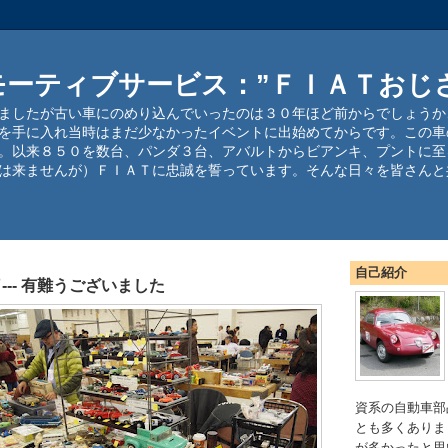
モーティブサービス：”ＦＩＡＴおじ
ましたが古い車にのめり込んでいったのは３０年ほど前からでしょうか
を手に入れ当時はまだ少なかったイベントに出始めてからです。この車
。以来８５０を数台、パンダ３台、アバルトからビアンキ、プントに至
は来ませんが）ＦＩＡＴに忠誠を誓っています。そんな日々を皆さんと
自己紹介
-- 有難うございました
資系の自動車部
とも多くありま
が多かったと思