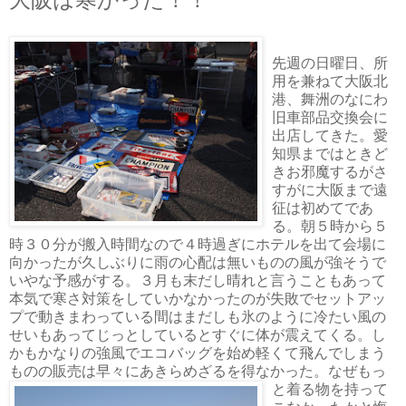
先週の日曜日、所
用を兼ねて大阪北
港、舞洲のなにわ
旧車部品交換会に
出店してきた。愛
知県まではときど
きお邪魔するがさ
すがに大阪まで遠
征は初めてであ
る。朝５時から５
時３０分が搬入時間なので４時過ぎにホテルを出て会場に
向かったが久しぶりに雨の心配は無いものの風が強そうで
いやな予感がする。３月も末だし晴れと言うこともあって
本気で寒さ対策をしていかなかったのが失敗でセットアッ
プで動きまわっている間はまだしも氷のように冷たい風の
せいもあってじっとしているとすぐに体が震えてくる。し
かもかなりの強風でエコバッグを始め軽くて飛んでしまう
ものの販売は早々にあきら
めざるを得なかった。なぜもっ
と着る物を持って