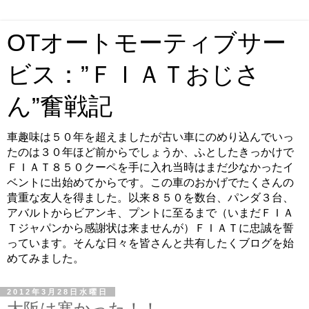
OTオートモーティブサー
ビス：”ＦＩＡＴおじさ
ん”奮戦記
車趣味は５０年を超えましたが古い車にのめり込んでいっ
たのは３０年ほど前からでしょうか、ふとしたきっかけで
ＦＩＡＴ８５０クーペを手に入れ当時はまだ少なかったイ
ベントに出始めてからです。この車のおかげでたくさんの
貴重な友人を得ました。以来８５０を数台、パンダ３台、
アバルトからビアンキ、プントに至るまで（いまだＦＩＡ
Ｔジャパンから感謝状は来ませんが）ＦＩＡＴに忠誠を誓
っています。そんな日々を皆さんと共有したくブログを始
めてみました。
2012年3月28日水曜日
大阪は寒かった！！