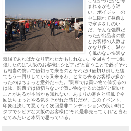
こなかったかと悔
まれるがもう遅
い、ボイジャーの
中に隠れて昼前ま
で寒さをしのい
だ。そんな強風だ
ったが出品者の数
とお客様の人数は
かなり多く、温か
く風のない快適な
気候であればかなり売れたかもしれない。今回もう一つ勉
強したのは“大阪のお客様はシビアだ”と言うことで必ずそれ
も相当の勢いで値切って来るのとそれだけ値切り倒した後
でもう一回りしてから又来るわ、と立ち去るお客様が多か
ったのはちょっと意外だった。”関東では買い物で値切るの
は恥、関西では値切らないで買い物をするのは恥”と聞いた
ことがあるが本当かも知れない。あまりの寒さと強風で今
回はちょっとやる気をそがれた感じだが、このイベント、
印象は決して悪くなく次回是非コンディションの良い時に
タフでシビアな大阪のお客様に”それ是非売ってくれ”と言わ
せてみたいと本気で思っている。