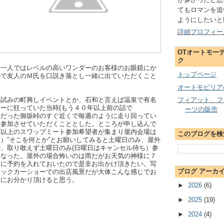
てもロマンを追
ようにしたいと
詳細プロフィー
OTオートモー
ク
分一人ではレベルの高いワンダーのお客様のお眼鏡にか
トップページ
ので友人のＭ氏を口説き落とし一緒に出ていただくこと
オートモビリア
の試みの町興しイベントとか、石和と言えば温泉で有名
フィアット、フ
ーに狂っていた当時(もう４０年以上前の話で
ーツの販売
つだった御坂峠のすぐ近くで毎週のように走り回ってい
り参加させていただくこととした。ところが申し込んで
店以上のスワップミート参加希望者が集まり屋内会場は
このブログを検
）”そこを何とか”とお願いしてみると土曜日のみ、屋外
、取り敢えず土曜日のみ(日曜日はキャンセル待ち）参
となった。屋外の場合怖いのは雨だがお天気の神様に７
うに予約を入れておいたので是非お出かけ頂きたい。写
ブログ アーカ
ジックカーショーでの出店風景だが大体こんな感じでお
ぐにお分かり頂けると思う。
►
2026
(6)
►
2025
(19)
►
2024
(4)