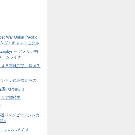
st War Union Pacific
 AA ダイキャストモデル
on Zephyr --- アメリカ初
リームライナー
１４５車検完了、嫁ぎ先
オシャレにお買いもの
出店のお知らせ
ビリア増殖中
至
大磯ロングビーチジムカ
戦記
イ、ボルボＶ７０