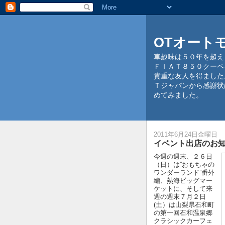
OTオート
車趣味は５０年を超え
ＦＩＡＴ８５０クーペ
貴重な友人を得ました
Ｔジャパンから感謝状
めてみました。
2011年6月24日金曜日
イベント出店のお
今週の週末、２６日
（日）は”おもちゃの
ワンダーランド”番外
編、熱海ビッグマー
ケットに、そして来
週の週末７月２日
(土）は山梨県石和町
の第一回石和温泉郷
クラシックカーフェ