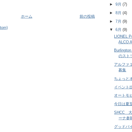
►
9月
(7)
►
8月
(4)
ホーム
前の投稿
►
7月
(9)
om)
▼
6月
(9)
LIONEL Po
ALCO
Burlingt
のスト
アルファ
募集
ちょっと
イベント
オートモ
今日は夏
SHCC 
ーナ参
グッドバ