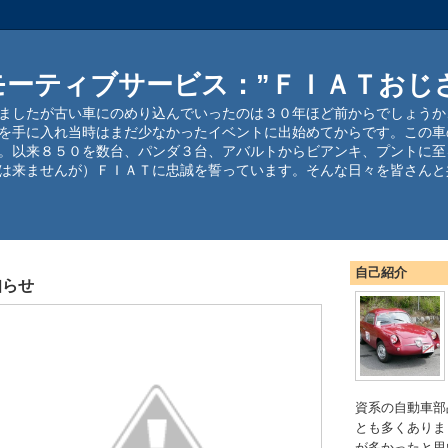
モーティブサービス：”ＦＩＡＴおじ
ましたが古い車にのめり込んでいったのは３０年ほど前からでしょうか
を手に入れ当時はまだ少なかったイベントに出始めてからです。この車
。以来８５０を数台、パンダ３台、アバルトからビアンキ、プントに至
は来ませんが）ＦＩＡＴに忠誠を誓っています。そんな日々を皆さんと
自己紹介
知らせ
資系の自動車部
とも多くありま
が多かったと思