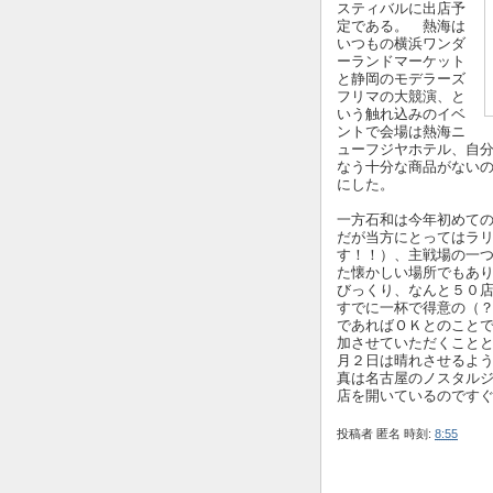
スティバルに出店予
定である。 熱海は
いつもの横浜ワンダ
ーランドマーケット
と静岡のモデラーズ
フリマの大競演、と
いう触れ込みのイベ
ントで会場は熱海ニ
ューフジヤホテル、自
なう十分な商品がない
にした。
一方石和は今年初めて
だが当方にとってはラリ
す！！）、主戦場の一
た懐かしい場所でもあ
びっくり、なんと５０
すでに一杯で得意の（？
であればＯＫとのことで
加させていただくこと
月２日は晴れさせるよ
真は名古屋のノスタル
店を開いているのです
投稿者
匿名
時刻:
8:55