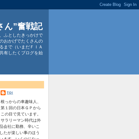
さん”奮戦記
、ふとしたきっかけで
のおかげでたくさんの
るまで（いまだＦＩＡ
共有したくブログを始
TOI
根っからの車趣味人、
第１回の日本ＧＰから
この目で見ています。
サラリーマン時代は外
品会社に勤務、辛いこ
したが楽しい事のほう
います。いくつになっ